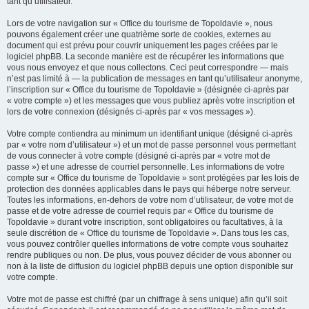
tant qu’utilisateur.
Lors de votre navigation sur « Office du tourisme de Topoldavie », nous
pouvons également créer une quatrième sorte de cookies, externes au
document qui est prévu pour couvrir uniquement les pages créées par le
logiciel phpBB. La seconde manière est de récupérer les informations que
vous nous envoyez et que nous collectons. Ceci peut correspondre — mais
n’est pas limité à — la publication de messages en tant qu’utilisateur anonyme,
l’inscription sur « Office du tourisme de Topoldavie » (désignée ci-après par
« votre compte ») et les messages que vous publiez après votre inscription et
lors de votre connexion (désignés ci-après par « vos messages »).
Votre compte contiendra au minimum un identifiant unique (désigné ci-après
par « votre nom d’utilisateur ») et un mot de passe personnel vous permettant
de vous connecter à votre compte (désigné ci-après par « votre mot de
passe ») et une adresse de courriel personnelle. Les informations de votre
compte sur « Office du tourisme de Topoldavie » sont protégées par les lois de
protection des données applicables dans le pays qui héberge notre serveur.
Toutes les informations, en-dehors de votre nom d’utilisateur, de votre mot de
passe et de votre adresse de courriel requis par « Office du tourisme de
Topoldavie » durant votre inscription, sont obligatoires ou facultatives, à la
seule discrétion de « Office du tourisme de Topoldavie ». Dans tous les cas,
vous pouvez contrôler quelles informations de votre compte vous souhaitez
rendre publiques ou non. De plus, vous pouvez décider de vous abonner ou
non à la liste de diffusion du logiciel phpBB depuis une option disponible sur
votre compte.
Votre mot de passe est chiffré (par un chiffrage à sens unique) afin qu’il soit