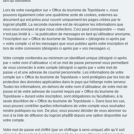
tant qu’utilisateur.
Lors de votre navigation sur « Office du tourisme de Topoldavie », nous
pouvons également créer une quatrième sorte de cookies, externes au
document qui est prévu pour couvrir uniquement les pages créées par le
logiciel phpBB. La seconde manière est de récupérer les informations que
vous nous envoyez et que nous collectons. Ceci peut correspondre — mais
n’est pas limité à — la publication de messages en tant qu’utilisateur anonyme,
l’inscription sur « Office du tourisme de Topoldavie » (désignée ci-après par
« votre compte ») et les messages que vous publiez après votre inscription et
lors de votre connexion (désignés ci-après par « vos messages »).
Votre compte contiendra au minimum un identifiant unique (désigné ci-après
par « votre nom d’utilisateur ») et un mot de passe personnel vous permettant
de vous connecter à votre compte (désigné ci-après par « votre mot de
passe ») et une adresse de courriel personnelle. Les informations de votre
compte sur « Office du tourisme de Topoldavie » sont protégées par les lois de
protection des données applicables dans le pays qui héberge notre serveur.
Toutes les informations, en-dehors de votre nom d’utilisateur, de votre mot de
passe et de votre adresse de courriel requis par « Office du tourisme de
Topoldavie » durant votre inscription, sont obligatoires ou facultatives, à la
seule discrétion de « Office du tourisme de Topoldavie ». Dans tous les cas,
vous pouvez contrôler quelles informations de votre compte vous souhaitez
rendre publiques ou non. De plus, vous pouvez décider de vous abonner ou
non à la liste de diffusion du logiciel phpBB depuis une option disponible sur
votre compte.
Votre mot de passe est chiffré (par un chiffrage à sens unique) afin qu’il soit