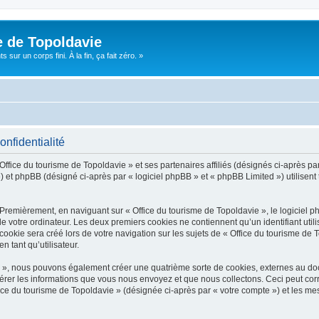
e de Topoldavie
sur un corps fini. À la fin, ça fait zéro. »
onfidentialité
Office du tourisme de Topoldavie » et ses partenaires affiliés (désignés ci-après par
 et phpBB (désigné ci-après par « logiciel phpBB » et « phpBB Limited ») utilisent t
 Premièrement, en naviguant sur « Office du tourisme de Topoldavie », le logiciel 
de votre ordinateur. Les deux premiers cookies ne contiennent qu’un identifiant util
okie sera créé lors de votre navigation sur les sujets de « Office du tourisme de To
n tant qu’utilisateur.
ie », nous pouvons également créer une quatrième sorte de cookies, externes au d
érer les informations que vous nous envoyez et que nous collectons. Ceci peut cor
fice du tourisme de Topoldavie » (désignée ci-après par « votre compte ») et les mes