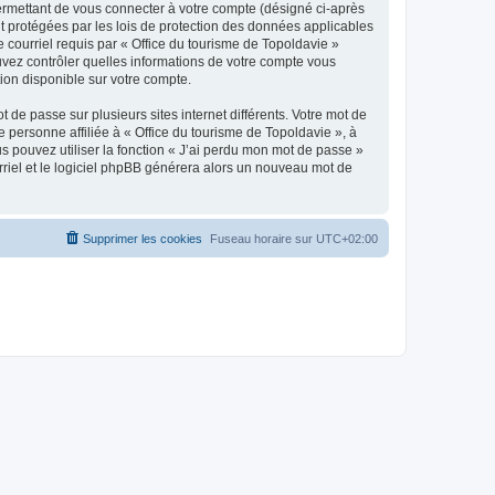
ermettant de vous connecter à votre compte (désigné ci-après
nt protégées par les lois de protection des données applicables
e courriel requis par « Office du tourisme de Topoldavie »
pouvez contrôler quelles informations de votre compte vous
ion disponible sur votre compte.
 de passe sur plusieurs sites internet différents. Votre mot de
personne affiliée à « Office du tourisme de Topoldavie », à
 pouvez utiliser la fonction « J’ai perdu mon mot de passe »
urriel et le logiciel phpBB générera alors un nouveau mot de
Supprimer les cookies
Fuseau horaire sur
UTC+02:00