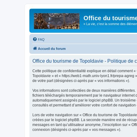
Office du tourism
« La vie, c'est la somme des éléments 
FAQ
Accueil du forum
Office du tourisme de Topoldavie - Politique de c
Cette politique de confidentialité explique en détail comment « 
Topoldavie » et « https://web1-math.univ-lyon1.fr/prepa-agreg »)
de votre part (désignées ci-après par « vos informations »).
Vos informations sont collectées de deux manières différentes.
fichiers téléchargés temporairement par le navigateur internet 
automatiquement assignés par le logiciel phpBB. Un troisième co
consultés et permettant d’améliorer votre confort de navigation e
Lors de votre navigation sur « Office du tourisme de Topoldav
créées par le logiciel phpBB. La seconde manière est de récup
messages en tant qu’utilisateur anonyme, l’inscription sur « Of
connexion (désignés ci-après par « vos messages »).