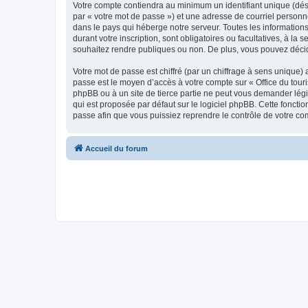
Votre compte contiendra au minimum un identifiant unique (dés
par « votre mot de passe ») et une adresse de courriel personn
dans le pays qui héberge notre serveur. Toutes les informations
durant votre inscription, sont obligatoires ou facultatives, à l
souhaitez rendre publiques ou non. De plus, vous pouvez décide
Votre mot de passe est chiffré (par un chiffrage à sens unique) 
passe est le moyen d’accès à votre compte sur « Office du tour
phpBB ou à un site de tierce partie ne peut vous demander légi
qui est proposée par défaut sur le logiciel phpBB. Cette foncti
passe afin que vous puissiez reprendre le contrôle de votre co
Accueil du forum