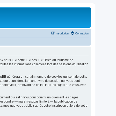
Inscription
Connexion
 « nous », « notre », « nos », « Office du tourisme de
outes les informations collectées lors des sessions d’utilisation
phpBB génèrera un certain nombre de cookies qui sont de petits
isateur et un identifiant anonyme de session qui vous sont
poldavie », archivant de ce fait tous les sujets que vous avez
ocument qui est prévu pour couvrir uniquement les pages
respondre — mais n’est pas limité à — la publication de
sages que vous publiez après votre inscription et lors de votre