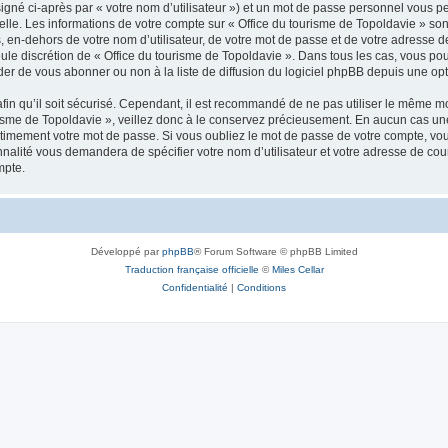
igné ci-après par « votre nom d’utilisateur ») et un mot de passe personnel vous p
elle. Les informations de votre compte sur « Office du tourisme de Topoldavie » so
, en-dehors de votre nom d’utilisateur, de votre mot de passe et de votre adresse d
a seule discrétion de « Office du tourisme de Topoldavie ». Dans tous les cas, vous 
r de vous abonner ou non à la liste de diffusion du logiciel phpBB depuis une opt
afin qu’il soit sécurisé. Cependant, il est recommandé de ne pas utiliser le même mot
isme de Topoldavie », veillez donc à le conservez précieusement. En aucun cas une 
timement votre mot de passe. Si vous oubliez le mot de passe de votre compte, vous
onnalité vous demandera de spécifier votre nom d’utilisateur et votre adresse de co
mpte.
Développé par
phpBB
® Forum Software © phpBB Limited
Traduction française officielle
©
Miles Cellar
Confidentialité
|
Conditions