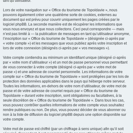
tant qu’utilisateur.
Lors de votre navigation sur « Office du tourisme de Topoldavie », nous
pouvons également créer une quatrième sorte de cookies, externes au
document qui est prévu pour couvrir uniquement les pages créées par le
logiciel phpBB. La seconde manière est de récupérer les informations que
vous nous envoyez et que nous collectons. Ceci peut correspondre — mais
n’est pas limité à — la publication de messages en tant qu’utilisateur anonyme,
l’inscription sur « Office du tourisme de Topoldavie » (désignée ci-après par
« votre compte ») et les messages que vous publiez après votre inscription et
lors de votre connexion (désignés ci-après par « vos messages »).
Votre compte contiendra au minimum un identifiant unique (désigné ci-après
par « votre nom d’utilisateur ») et un mot de passe personnel vous permettant
de vous connecter à votre compte (désigné ci-après par « votre mot de
passe ») et une adresse de courriel personnelle. Les informations de votre
compte sur « Office du tourisme de Topoldavie » sont protégées par les lois de
protection des données applicables dans le pays qui héberge notre serveur.
Toutes les informations, en-dehors de votre nom d’utilisateur, de votre mot de
passe et de votre adresse de courriel requis par « Office du tourisme de
Topoldavie » durant votre inscription, sont obligatoires ou facultatives, à la
seule discrétion de « Office du tourisme de Topoldavie ». Dans tous les cas,
vous pouvez contrôler quelles informations de votre compte vous souhaitez
rendre publiques ou non. De plus, vous pouvez décider de vous abonner ou
non à la liste de diffusion du logiciel phpBB depuis une option disponible sur
votre compte.
Votre mot de passe est chiffré (par un chiffrage à sens unique) afin qu’il soit