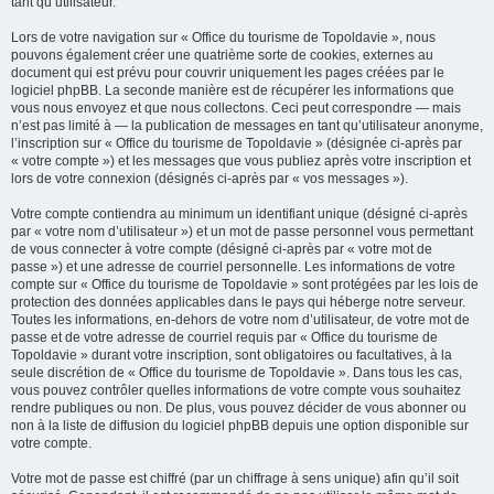
tant qu’utilisateur.
Lors de votre navigation sur « Office du tourisme de Topoldavie », nous
pouvons également créer une quatrième sorte de cookies, externes au
document qui est prévu pour couvrir uniquement les pages créées par le
logiciel phpBB. La seconde manière est de récupérer les informations que
vous nous envoyez et que nous collectons. Ceci peut correspondre — mais
n’est pas limité à — la publication de messages en tant qu’utilisateur anonyme,
l’inscription sur « Office du tourisme de Topoldavie » (désignée ci-après par
« votre compte ») et les messages que vous publiez après votre inscription et
lors de votre connexion (désignés ci-après par « vos messages »).
Votre compte contiendra au minimum un identifiant unique (désigné ci-après
par « votre nom d’utilisateur ») et un mot de passe personnel vous permettant
de vous connecter à votre compte (désigné ci-après par « votre mot de
passe ») et une adresse de courriel personnelle. Les informations de votre
compte sur « Office du tourisme de Topoldavie » sont protégées par les lois de
protection des données applicables dans le pays qui héberge notre serveur.
Toutes les informations, en-dehors de votre nom d’utilisateur, de votre mot de
passe et de votre adresse de courriel requis par « Office du tourisme de
Topoldavie » durant votre inscription, sont obligatoires ou facultatives, à la
seule discrétion de « Office du tourisme de Topoldavie ». Dans tous les cas,
vous pouvez contrôler quelles informations de votre compte vous souhaitez
rendre publiques ou non. De plus, vous pouvez décider de vous abonner ou
non à la liste de diffusion du logiciel phpBB depuis une option disponible sur
votre compte.
Votre mot de passe est chiffré (par un chiffrage à sens unique) afin qu’il soit