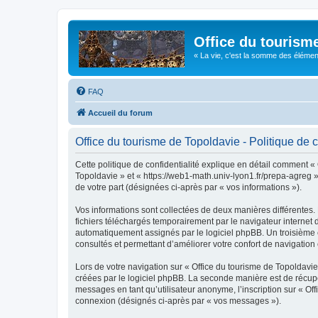
Office du tourism
« La vie, c'est la somme des éléments 
FAQ
Accueil du forum
Office du tourisme de Topoldavie - Politique de c
Cette politique de confidentialité explique en détail comment « 
Topoldavie » et « https://web1-math.univ-lyon1.fr/prepa-agreg »)
de votre part (désignées ci-après par « vos informations »).
Vos informations sont collectées de deux manières différentes.
fichiers téléchargés temporairement par le navigateur internet 
automatiquement assignés par le logiciel phpBB. Un troisième co
consultés et permettant d’améliorer votre confort de navigation e
Lors de votre navigation sur « Office du tourisme de Topoldav
créées par le logiciel phpBB. La seconde manière est de récup
messages en tant qu’utilisateur anonyme, l’inscription sur « Of
connexion (désignés ci-après par « vos messages »).