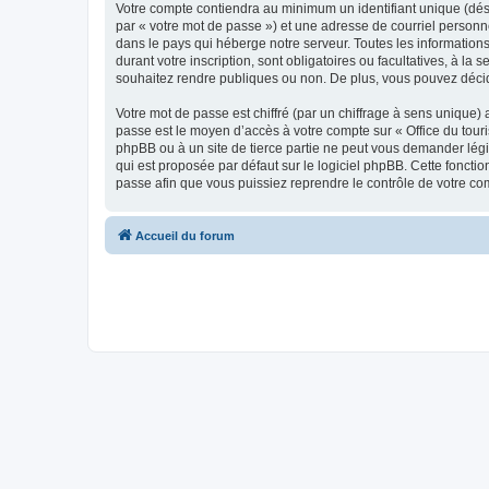
Votre compte contiendra au minimum un identifiant unique (dés
par « votre mot de passe ») et une adresse de courriel personn
dans le pays qui héberge notre serveur. Toutes les informations
durant votre inscription, sont obligatoires ou facultatives, à l
souhaitez rendre publiques ou non. De plus, vous pouvez décide
Votre mot de passe est chiffré (par un chiffrage à sens unique) 
passe est le moyen d’accès à votre compte sur « Office du tour
phpBB ou à un site de tierce partie ne peut vous demander légi
qui est proposée par défaut sur le logiciel phpBB. Cette foncti
passe afin que vous puissiez reprendre le contrôle de votre co
Accueil du forum