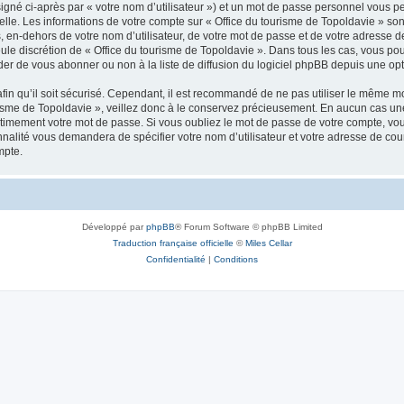
igné ci-après par « votre nom d’utilisateur ») et un mot de passe personnel vous p
elle. Les informations de votre compte sur « Office du tourisme de Topoldavie » so
, en-dehors de votre nom d’utilisateur, de votre mot de passe et de votre adresse d
a seule discrétion de « Office du tourisme de Topoldavie ». Dans tous les cas, vous 
r de vous abonner ou non à la liste de diffusion du logiciel phpBB depuis une opt
afin qu’il soit sécurisé. Cependant, il est recommandé de ne pas utiliser le même mot
isme de Topoldavie », veillez donc à le conservez précieusement. En aucun cas une 
timement votre mot de passe. Si vous oubliez le mot de passe de votre compte, vous
onnalité vous demandera de spécifier votre nom d’utilisateur et votre adresse de co
mpte.
Développé par
phpBB
® Forum Software © phpBB Limited
Traduction française officielle
©
Miles Cellar
Confidentialité
|
Conditions