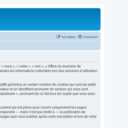
Inscription
Connexion
 « nous », « notre », « nos », « Office du tourisme de
outes les informations collectées lors des sessions d’utilisation
phpBB génèrera un certain nombre de cookies qui sont de petits
isateur et un identifiant anonyme de session qui vous sont
poldavie », archivant de ce fait tous les sujets que vous avez
ocument qui est prévu pour couvrir uniquement les pages
respondre — mais n’est pas limité à — la publication de
sages que vous publiez après votre inscription et lors de votre