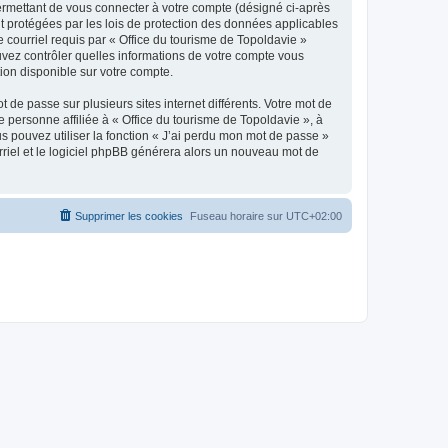
ermettant de vous connecter à votre compte (désigné ci-après
nt protégées par les lois de protection des données applicables
e courriel requis par « Office du tourisme de Topoldavie »
pouvez contrôler quelles informations de votre compte vous
ion disponible sur votre compte.
 de passe sur plusieurs sites internet différents. Votre mot de
personne affiliée à « Office du tourisme de Topoldavie », à
 pouvez utiliser la fonction « J’ai perdu mon mot de passe »
urriel et le logiciel phpBB générera alors un nouveau mot de
Supprimer les cookies
Fuseau horaire sur
UTC+02:00