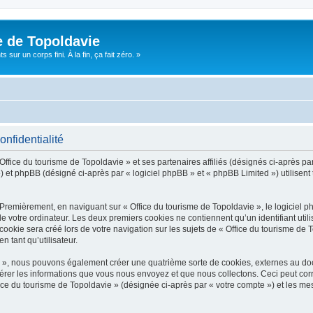
e de Topoldavie
sur un corps fini. À la fin, ça fait zéro. »
onfidentialité
Office du tourisme de Topoldavie » et ses partenaires affiliés (désignés ci-après par
 et phpBB (désigné ci-après par « logiciel phpBB » et « phpBB Limited ») utilisent t
 Premièrement, en naviguant sur « Office du tourisme de Topoldavie », le logiciel 
de votre ordinateur. Les deux premiers cookies ne contiennent qu’un identifiant util
okie sera créé lors de votre navigation sur les sujets de « Office du tourisme de To
n tant qu’utilisateur.
ie », nous pouvons également créer une quatrième sorte de cookies, externes au d
érer les informations que vous nous envoyez et que nous collectons. Ceci peut cor
fice du tourisme de Topoldavie » (désignée ci-après par « votre compte ») et les mes