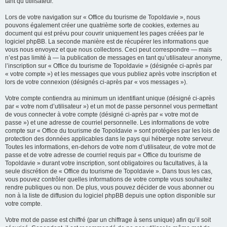
tant qu’utilisateur.
Lors de votre navigation sur « Office du tourisme de Topoldavie », nous
pouvons également créer une quatrième sorte de cookies, externes au
document qui est prévu pour couvrir uniquement les pages créées par le
logiciel phpBB. La seconde manière est de récupérer les informations que
vous nous envoyez et que nous collectons. Ceci peut correspondre — mais
n’est pas limité à — la publication de messages en tant qu’utilisateur anonyme,
l’inscription sur « Office du tourisme de Topoldavie » (désignée ci-après par
« votre compte ») et les messages que vous publiez après votre inscription et
lors de votre connexion (désignés ci-après par « vos messages »).
Votre compte contiendra au minimum un identifiant unique (désigné ci-après
par « votre nom d’utilisateur ») et un mot de passe personnel vous permettant
de vous connecter à votre compte (désigné ci-après par « votre mot de
passe ») et une adresse de courriel personnelle. Les informations de votre
compte sur « Office du tourisme de Topoldavie » sont protégées par les lois de
protection des données applicables dans le pays qui héberge notre serveur.
Toutes les informations, en-dehors de votre nom d’utilisateur, de votre mot de
passe et de votre adresse de courriel requis par « Office du tourisme de
Topoldavie » durant votre inscription, sont obligatoires ou facultatives, à la
seule discrétion de « Office du tourisme de Topoldavie ». Dans tous les cas,
vous pouvez contrôler quelles informations de votre compte vous souhaitez
rendre publiques ou non. De plus, vous pouvez décider de vous abonner ou
non à la liste de diffusion du logiciel phpBB depuis une option disponible sur
votre compte.
Votre mot de passe est chiffré (par un chiffrage à sens unique) afin qu’il soit