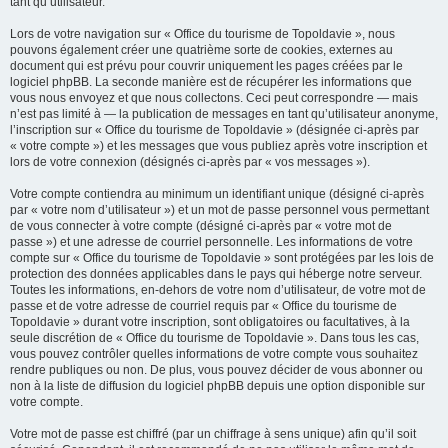
tant qu’utilisateur.
Lors de votre navigation sur « Office du tourisme de Topoldavie », nous
pouvons également créer une quatrième sorte de cookies, externes au
document qui est prévu pour couvrir uniquement les pages créées par le
logiciel phpBB. La seconde manière est de récupérer les informations que
vous nous envoyez et que nous collectons. Ceci peut correspondre — mais
n’est pas limité à — la publication de messages en tant qu’utilisateur anonyme,
l’inscription sur « Office du tourisme de Topoldavie » (désignée ci-après par
« votre compte ») et les messages que vous publiez après votre inscription et
lors de votre connexion (désignés ci-après par « vos messages »).
Votre compte contiendra au minimum un identifiant unique (désigné ci-après
par « votre nom d’utilisateur ») et un mot de passe personnel vous permettant
de vous connecter à votre compte (désigné ci-après par « votre mot de
passe ») et une adresse de courriel personnelle. Les informations de votre
compte sur « Office du tourisme de Topoldavie » sont protégées par les lois de
protection des données applicables dans le pays qui héberge notre serveur.
Toutes les informations, en-dehors de votre nom d’utilisateur, de votre mot de
passe et de votre adresse de courriel requis par « Office du tourisme de
Topoldavie » durant votre inscription, sont obligatoires ou facultatives, à la
seule discrétion de « Office du tourisme de Topoldavie ». Dans tous les cas,
vous pouvez contrôler quelles informations de votre compte vous souhaitez
rendre publiques ou non. De plus, vous pouvez décider de vous abonner ou
non à la liste de diffusion du logiciel phpBB depuis une option disponible sur
votre compte.
Votre mot de passe est chiffré (par un chiffrage à sens unique) afin qu’il soit