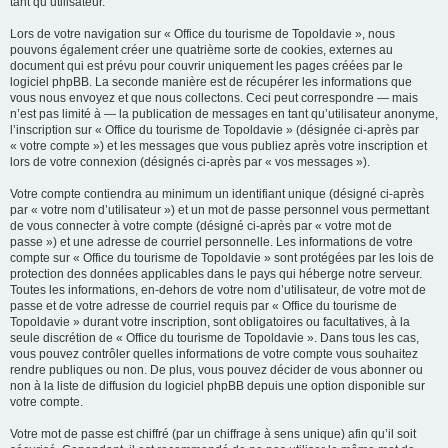
tant qu’utilisateur.
Lors de votre navigation sur « Office du tourisme de Topoldavie », nous
pouvons également créer une quatrième sorte de cookies, externes au
document qui est prévu pour couvrir uniquement les pages créées par le
logiciel phpBB. La seconde manière est de récupérer les informations que
vous nous envoyez et que nous collectons. Ceci peut correspondre — mais
n’est pas limité à — la publication de messages en tant qu’utilisateur anonyme,
l’inscription sur « Office du tourisme de Topoldavie » (désignée ci-après par
« votre compte ») et les messages que vous publiez après votre inscription et
lors de votre connexion (désignés ci-après par « vos messages »).
Votre compte contiendra au minimum un identifiant unique (désigné ci-après
par « votre nom d’utilisateur ») et un mot de passe personnel vous permettant
de vous connecter à votre compte (désigné ci-après par « votre mot de
passe ») et une adresse de courriel personnelle. Les informations de votre
compte sur « Office du tourisme de Topoldavie » sont protégées par les lois de
protection des données applicables dans le pays qui héberge notre serveur.
Toutes les informations, en-dehors de votre nom d’utilisateur, de votre mot de
passe et de votre adresse de courriel requis par « Office du tourisme de
Topoldavie » durant votre inscription, sont obligatoires ou facultatives, à la
seule discrétion de « Office du tourisme de Topoldavie ». Dans tous les cas,
vous pouvez contrôler quelles informations de votre compte vous souhaitez
rendre publiques ou non. De plus, vous pouvez décider de vous abonner ou
non à la liste de diffusion du logiciel phpBB depuis une option disponible sur
votre compte.
Votre mot de passe est chiffré (par un chiffrage à sens unique) afin qu’il soit