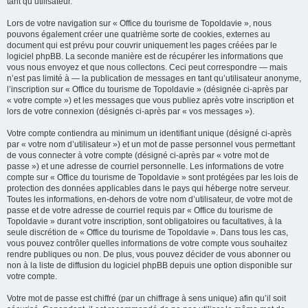
tant qu’utilisateur.
Lors de votre navigation sur « Office du tourisme de Topoldavie », nous
pouvons également créer une quatrième sorte de cookies, externes au
document qui est prévu pour couvrir uniquement les pages créées par le
logiciel phpBB. La seconde manière est de récupérer les informations que
vous nous envoyez et que nous collectons. Ceci peut correspondre — mais
n’est pas limité à — la publication de messages en tant qu’utilisateur anonyme,
l’inscription sur « Office du tourisme de Topoldavie » (désignée ci-après par
« votre compte ») et les messages que vous publiez après votre inscription et
lors de votre connexion (désignés ci-après par « vos messages »).
Votre compte contiendra au minimum un identifiant unique (désigné ci-après
par « votre nom d’utilisateur ») et un mot de passe personnel vous permettant
de vous connecter à votre compte (désigné ci-après par « votre mot de
passe ») et une adresse de courriel personnelle. Les informations de votre
compte sur « Office du tourisme de Topoldavie » sont protégées par les lois de
protection des données applicables dans le pays qui héberge notre serveur.
Toutes les informations, en-dehors de votre nom d’utilisateur, de votre mot de
passe et de votre adresse de courriel requis par « Office du tourisme de
Topoldavie » durant votre inscription, sont obligatoires ou facultatives, à la
seule discrétion de « Office du tourisme de Topoldavie ». Dans tous les cas,
vous pouvez contrôler quelles informations de votre compte vous souhaitez
rendre publiques ou non. De plus, vous pouvez décider de vous abonner ou
non à la liste de diffusion du logiciel phpBB depuis une option disponible sur
votre compte.
Votre mot de passe est chiffré (par un chiffrage à sens unique) afin qu’il soit