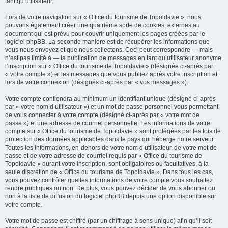
tant qu’utilisateur.
Lors de votre navigation sur « Office du tourisme de Topoldavie », nous
pouvons également créer une quatrième sorte de cookies, externes au
document qui est prévu pour couvrir uniquement les pages créées par le
logiciel phpBB. La seconde manière est de récupérer les informations que
vous nous envoyez et que nous collectons. Ceci peut correspondre — mais
n’est pas limité à — la publication de messages en tant qu’utilisateur anonyme,
l’inscription sur « Office du tourisme de Topoldavie » (désignée ci-après par
« votre compte ») et les messages que vous publiez après votre inscription et
lors de votre connexion (désignés ci-après par « vos messages »).
Votre compte contiendra au minimum un identifiant unique (désigné ci-après
par « votre nom d’utilisateur ») et un mot de passe personnel vous permettant
de vous connecter à votre compte (désigné ci-après par « votre mot de
passe ») et une adresse de courriel personnelle. Les informations de votre
compte sur « Office du tourisme de Topoldavie » sont protégées par les lois de
protection des données applicables dans le pays qui héberge notre serveur.
Toutes les informations, en-dehors de votre nom d’utilisateur, de votre mot de
passe et de votre adresse de courriel requis par « Office du tourisme de
Topoldavie » durant votre inscription, sont obligatoires ou facultatives, à la
seule discrétion de « Office du tourisme de Topoldavie ». Dans tous les cas,
vous pouvez contrôler quelles informations de votre compte vous souhaitez
rendre publiques ou non. De plus, vous pouvez décider de vous abonner ou
non à la liste de diffusion du logiciel phpBB depuis une option disponible sur
votre compte.
Votre mot de passe est chiffré (par un chiffrage à sens unique) afin qu’il soit