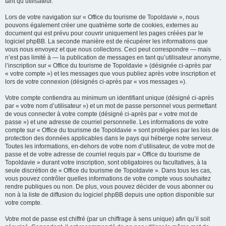
tant qu’utilisateur.
Lors de votre navigation sur « Office du tourisme de Topoldavie », nous
pouvons également créer une quatrième sorte de cookies, externes au
document qui est prévu pour couvrir uniquement les pages créées par le
logiciel phpBB. La seconde manière est de récupérer les informations que
vous nous envoyez et que nous collectons. Ceci peut correspondre — mais
n’est pas limité à — la publication de messages en tant qu’utilisateur anonyme,
l’inscription sur « Office du tourisme de Topoldavie » (désignée ci-après par
« votre compte ») et les messages que vous publiez après votre inscription et
lors de votre connexion (désignés ci-après par « vos messages »).
Votre compte contiendra au minimum un identifiant unique (désigné ci-après
par « votre nom d’utilisateur ») et un mot de passe personnel vous permettant
de vous connecter à votre compte (désigné ci-après par « votre mot de
passe ») et une adresse de courriel personnelle. Les informations de votre
compte sur « Office du tourisme de Topoldavie » sont protégées par les lois de
protection des données applicables dans le pays qui héberge notre serveur.
Toutes les informations, en-dehors de votre nom d’utilisateur, de votre mot de
passe et de votre adresse de courriel requis par « Office du tourisme de
Topoldavie » durant votre inscription, sont obligatoires ou facultatives, à la
seule discrétion de « Office du tourisme de Topoldavie ». Dans tous les cas,
vous pouvez contrôler quelles informations de votre compte vous souhaitez
rendre publiques ou non. De plus, vous pouvez décider de vous abonner ou
non à la liste de diffusion du logiciel phpBB depuis une option disponible sur
votre compte.
Votre mot de passe est chiffré (par un chiffrage à sens unique) afin qu’il soit