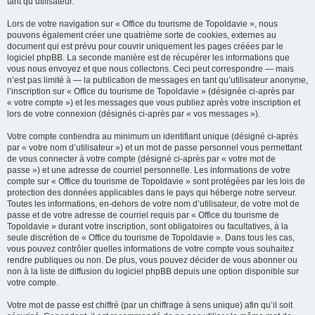
tant qu’utilisateur.
Lors de votre navigation sur « Office du tourisme de Topoldavie », nous
pouvons également créer une quatrième sorte de cookies, externes au
document qui est prévu pour couvrir uniquement les pages créées par le
logiciel phpBB. La seconde manière est de récupérer les informations que
vous nous envoyez et que nous collectons. Ceci peut correspondre — mais
n’est pas limité à — la publication de messages en tant qu’utilisateur anonyme,
l’inscription sur « Office du tourisme de Topoldavie » (désignée ci-après par
« votre compte ») et les messages que vous publiez après votre inscription et
lors de votre connexion (désignés ci-après par « vos messages »).
Votre compte contiendra au minimum un identifiant unique (désigné ci-après
par « votre nom d’utilisateur ») et un mot de passe personnel vous permettant
de vous connecter à votre compte (désigné ci-après par « votre mot de
passe ») et une adresse de courriel personnelle. Les informations de votre
compte sur « Office du tourisme de Topoldavie » sont protégées par les lois de
protection des données applicables dans le pays qui héberge notre serveur.
Toutes les informations, en-dehors de votre nom d’utilisateur, de votre mot de
passe et de votre adresse de courriel requis par « Office du tourisme de
Topoldavie » durant votre inscription, sont obligatoires ou facultatives, à la
seule discrétion de « Office du tourisme de Topoldavie ». Dans tous les cas,
vous pouvez contrôler quelles informations de votre compte vous souhaitez
rendre publiques ou non. De plus, vous pouvez décider de vous abonner ou
non à la liste de diffusion du logiciel phpBB depuis une option disponible sur
votre compte.
Votre mot de passe est chiffré (par un chiffrage à sens unique) afin qu’il soit