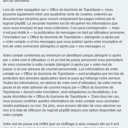
tant qu’utilisateur.
Lors de votre navigation sur « Office du tourisme de Topoldavie », nous
pouvons également créer une quatrième sorte de cookies, externes au
document qui est prévu pour couvrir uniquement les pages créées par le
logiciel phpBB. La seconde manière est de récupérer les informations que
vous nous envoyez et que nous collectons. Ceci peut correspondre — mais
n’est pas limité à — la publication de messages en tant qu’utilisateur anonyme,
l’inscription sur « Office du tourisme de Topoldavie » (désignée ci-après par
« votre compte ») et les messages que vous publiez après votre inscription et
lors de votre connexion (désignés ci-après par « vos messages »).
Votre compte contiendra au minimum un identifiant unique (désigné ci-après
par « votre nom d’utilisateur ») et un mot de passe personnel vous permettant
de vous connecter à votre compte (désigné ci-après par « votre mot de
passe ») et une adresse de courriel personnelle. Les informations de votre
compte sur « Office du tourisme de Topoldavie » sont protégées par les lois de
protection des données applicables dans le pays qui héberge notre serveur.
Toutes les informations, en-dehors de votre nom d’utilisateur, de votre mot de
passe et de votre adresse de courriel requis par « Office du tourisme de
Topoldavie » durant votre inscription, sont obligatoires ou facultatives, à la
seule discrétion de « Office du tourisme de Topoldavie ». Dans tous les cas,
vous pouvez contrôler quelles informations de votre compte vous souhaitez
rendre publiques ou non. De plus, vous pouvez décider de vous abonner ou
non à la liste de diffusion du logiciel phpBB depuis une option disponible sur
votre compte.
Votre mot de passe est chiffré (par un chiffrage à sens unique) afin qu’il soit