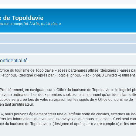
e de Topoldavie
sur un corps fini. À la fin, ça fait zéro. »
onfidentialité
Office du tourisme de Topoldavie » et ses partenaires affiliés (désignés ci-après par
 et phpBB (désigné ci-après par « logiciel phpBB » et « phpBB Limited ») utilisent t
 Premièrement, en naviguant sur « Office du tourisme de Topoldavie », le logiciel 
de votre ordinateur. Les deux premiers cookies ne contiennent qu’un identifiant util
okie sera créé lors de votre navigation sur les sujets de « Office du tourisme de To
n tant qu’utilisateur.
ie », nous pouvons également créer une quatrième sorte de cookies, externes au d
érer les informations que vous nous envoyez et que nous collectons. Ceci peut cor
fice du tourisme de Topoldavie » (désignée ci-après par « votre compte ») et les mes