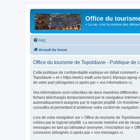
Office du tourism
« La vie, c'est la somme des éléments 
FAQ
Accueil du forum
Office du tourisme de Topoldavie - Politique de c
Cette politique de confidentialité explique en détail comment « 
Topoldavie » et « https://web1-math.univ-lyon1.fr/prepa-agreg »)
de votre part (désignées ci-après par « vos informations »).
Vos informations sont collectées de deux manières différentes.
fichiers téléchargés temporairement par le navigateur internet 
automatiquement assignés par le logiciel phpBB. Un troisième co
consultés et permettant d’améliorer votre confort de navigation e
Lors de votre navigation sur « Office du tourisme de Topoldav
créées par le logiciel phpBB. La seconde manière est de récup
messages en tant qu’utilisateur anonyme, l’inscription sur « Of
connexion (désignés ci-après par « vos messages »).