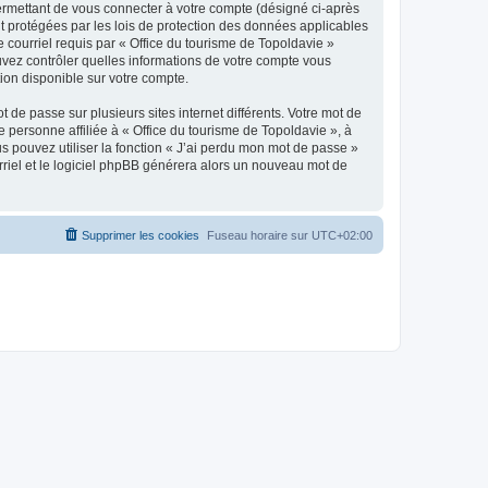
ermettant de vous connecter à votre compte (désigné ci-après
nt protégées par les lois de protection des données applicables
e courriel requis par « Office du tourisme de Topoldavie »
pouvez contrôler quelles informations de votre compte vous
ion disponible sur votre compte.
 de passe sur plusieurs sites internet différents. Votre mot de
personne affiliée à « Office du tourisme de Topoldavie », à
 pouvez utiliser la fonction « J’ai perdu mon mot de passe »
urriel et le logiciel phpBB générera alors un nouveau mot de
Supprimer les cookies
Fuseau horaire sur
UTC+02:00