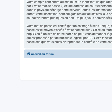
Votre compte contiendra au minimum un identifiant unique (dés
par « votre mot de passe ») et une adresse de courriel personn
dans le pays qui héberge notre serveur. Toutes les informations
durant votre inscription, sont obligatoires ou facultatives, à l
souhaitez rendre publiques ou non. De plus, vous pouvez décide
Votre mot de passe est chiffré (par un chiffrage à sens unique) 
passe est le moyen d’accès à votre compte sur « Office du tour
phpBB ou à un site de tierce partie ne peut vous demander légi
qui est proposée par défaut sur le logiciel phpBB. Cette foncti
passe afin que vous puissiez reprendre le contrôle de votre co
Accueil du forum