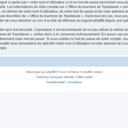
igné ci-après par « votre nom d’utilisateur ») et un mot de passe personnel vous p
elle. Les informations de votre compte sur « Office du tourisme de Topoldavie » so
, en-dehors de votre nom d’utilisateur, de votre mot de passe et de votre adresse d
a seule discrétion de « Office du tourisme de Topoldavie ». Dans tous les cas, vous 
r de vous abonner ou non à la liste de diffusion du logiciel phpBB depuis une opt
afin qu’il soit sécurisé. Cependant, il est recommandé de ne pas utiliser le même mot
isme de Topoldavie », veillez donc à le conservez précieusement. En aucun cas une 
timement votre mot de passe. Si vous oubliez le mot de passe de votre compte, vous
onnalité vous demandera de spécifier votre nom d’utilisateur et votre adresse de co
mpte.
Développé par
phpBB
® Forum Software © phpBB Limited
Traduction française officielle
©
Miles Cellar
Confidentialité
|
Conditions