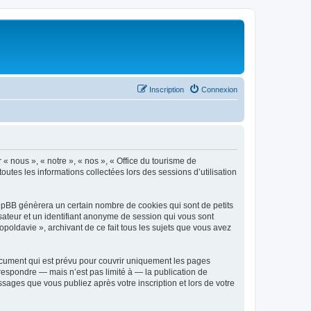
Inscription
Connexion
 « nous », « notre », « nos », « Office du tourisme de
outes les informations collectées lors des sessions d’utilisation
phpBB génèrera un certain nombre de cookies qui sont de petits
isateur et un identifiant anonyme de session qui vous sont
poldavie », archivant de ce fait tous les sujets que vous avez
ocument qui est prévu pour couvrir uniquement les pages
respondre — mais n’est pas limité à — la publication de
sages que vous publiez après votre inscription et lors de votre