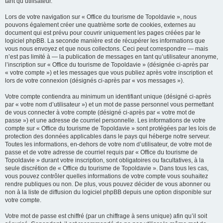
tant qu’utilisateur.
Lors de votre navigation sur « Office du tourisme de Topoldavie », nous
pouvons également créer une quatrième sorte de cookies, externes au
document qui est prévu pour couvrir uniquement les pages créées par le
logiciel phpBB. La seconde manière est de récupérer les informations que
vous nous envoyez et que nous collectons. Ceci peut correspondre — mais
n’est pas limité à — la publication de messages en tant qu’utilisateur anonyme,
l’inscription sur « Office du tourisme de Topoldavie » (désignée ci-après par
« votre compte ») et les messages que vous publiez après votre inscription et
lors de votre connexion (désignés ci-après par « vos messages »).
Votre compte contiendra au minimum un identifiant unique (désigné ci-après
par « votre nom d’utilisateur ») et un mot de passe personnel vous permettant
de vous connecter à votre compte (désigné ci-après par « votre mot de
passe ») et une adresse de courriel personnelle. Les informations de votre
compte sur « Office du tourisme de Topoldavie » sont protégées par les lois de
protection des données applicables dans le pays qui héberge notre serveur.
Toutes les informations, en-dehors de votre nom d’utilisateur, de votre mot de
passe et de votre adresse de courriel requis par « Office du tourisme de
Topoldavie » durant votre inscription, sont obligatoires ou facultatives, à la
seule discrétion de « Office du tourisme de Topoldavie ». Dans tous les cas,
vous pouvez contrôler quelles informations de votre compte vous souhaitez
rendre publiques ou non. De plus, vous pouvez décider de vous abonner ou
non à la liste de diffusion du logiciel phpBB depuis une option disponible sur
votre compte.
Votre mot de passe est chiffré (par un chiffrage à sens unique) afin qu’il soit