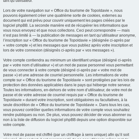
tant qu’utilisateur.
Lors de votre navigation sur « Office du tourisme de Topoldavie », nous
pouvons également créer une quatrième sorte de cookies, externes au
document qui est prévu pour couvrir uniquement les pages créées par le
logiciel phpBB. La seconde manière est de récupérer les informations que
vous nous envoyez et que nous collectons. Ceci peut correspondre — mais
n’est pas limité à — la publication de messages en tant qu’utilisateur anonyme,
l’inscription sur « Office du tourisme de Topoldavie » (désignée ci-après par
« votre compte ») et les messages que vous publiez après votre inscription et
lors de votre connexion (désignés ci-après par « vos messages »).
Votre compte contiendra au minimum un identifiant unique (désigné ci-après
par « votre nom d’utilisateur ») et un mot de passe personnel vous permettant
de vous connecter à votre compte (désigné ci-après par « votre mot de
passe ») et une adresse de courriel personnelle. Les informations de votre
compte sur « Office du tourisme de Topoldavie » sont protégées par les lois de
protection des données applicables dans le pays qui héberge notre serveur.
Toutes les informations, en-dehors de votre nom d’utilisateur, de votre mot de
passe et de votre adresse de courriel requis par « Office du tourisme de
Topoldavie » durant votre inscription, sont obligatoires ou facultatives, à la
seule discrétion de « Office du tourisme de Topoldavie ». Dans tous les cas,
vous pouvez contrôler quelles informations de votre compte vous souhaitez
rendre publiques ou non. De plus, vous pouvez décider de vous abonner ou
non à la liste de diffusion du logiciel phpBB depuis une option disponible sur
votre compte.
Votre mot de passe est chiffré (par un chiffrage à sens unique) afin qu’il soit