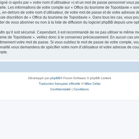
igné ci-après par « votre nom d’utilisateur ») et un mot de passe personnel vous p
elle. Les informations de votre compte sur « Office du tourisme de Topoldavie » so
, en-dehors de votre nom d’utilisateur, de votre mot de passe et de votre adresse d
a seule discrétion de « Office du tourisme de Topoldavie ». Dans tous les cas, vous 
r de vous abonner ou non à la liste de diffusion du logiciel phpBB depuis une opt
afin qu’il soit sécurisé. Cependant, il est recommandé de ne pas utiliser le même mot
isme de Topoldavie », veillez donc à le conservez précieusement. En aucun cas une 
timement votre mot de passe. Si vous oubliez le mot de passe de votre compte, vous
onnalité vous demandera de spécifier votre nom d’utilisateur et votre adresse de co
mpte.
Développé par
phpBB
® Forum Software © phpBB Limited
Traduction française officielle
©
Miles Cellar
Confidentialité
|
Conditions