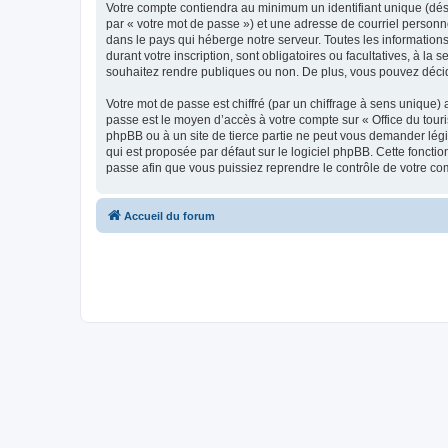
Votre compte contiendra au minimum un identifiant unique (dés
par « votre mot de passe ») et une adresse de courriel personn
dans le pays qui héberge notre serveur. Toutes les informations
durant votre inscription, sont obligatoires ou facultatives, à l
souhaitez rendre publiques ou non. De plus, vous pouvez décide
Votre mot de passe est chiffré (par un chiffrage à sens unique) 
passe est le moyen d’accès à votre compte sur « Office du tour
phpBB ou à un site de tierce partie ne peut vous demander légi
qui est proposée par défaut sur le logiciel phpBB. Cette foncti
passe afin que vous puissiez reprendre le contrôle de votre co
Accueil du forum