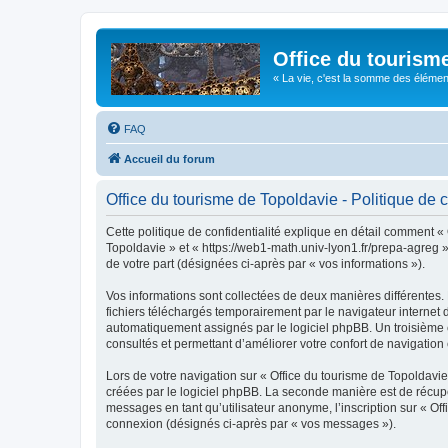
Office du tourism
« La vie, c'est la somme des éléments 
FAQ
Accueil du forum
Office du tourisme de Topoldavie - Politique de c
Cette politique de confidentialité explique en détail comment « 
Topoldavie » et « https://web1-math.univ-lyon1.fr/prepa-agreg »)
de votre part (désignées ci-après par « vos informations »).
Vos informations sont collectées de deux manières différentes.
fichiers téléchargés temporairement par le navigateur internet 
automatiquement assignés par le logiciel phpBB. Un troisième co
consultés et permettant d’améliorer votre confort de navigation e
Lors de votre navigation sur « Office du tourisme de Topoldav
créées par le logiciel phpBB. La seconde manière est de récup
messages en tant qu’utilisateur anonyme, l’inscription sur « Of
connexion (désignés ci-après par « vos messages »).