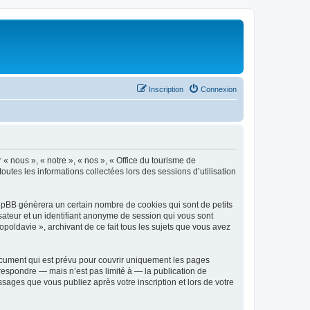
Inscription
Connexion
 « nous », « notre », « nos », « Office du tourisme de
outes les informations collectées lors des sessions d’utilisation
phpBB génèrera un certain nombre de cookies qui sont de petits
isateur et un identifiant anonyme de session qui vous sont
poldavie », archivant de ce fait tous les sujets que vous avez
ocument qui est prévu pour couvrir uniquement les pages
respondre — mais n’est pas limité à — la publication de
sages que vous publiez après votre inscription et lors de votre