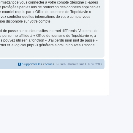
ermettant de vous connecter à votre compte (désigné ci-après
nt protégées par les lois de protection des données applicables
e courriel requis par « Office du tourisme de Topoldavie »
pouvez contrôler quelles informations de votre compte vous
ion disponible sur votre compte.
 de passe sur plusieurs sites internet différents. Votre mot de
personne affiliée à « Office du tourisme de Topoldavie », à
 pouvez utiliser la fonction « J’ai perdu mon mot de passe »
urriel et le logiciel phpBB générera alors un nouveau mot de
Supprimer les cookies
Fuseau horaire sur
UTC+02:00