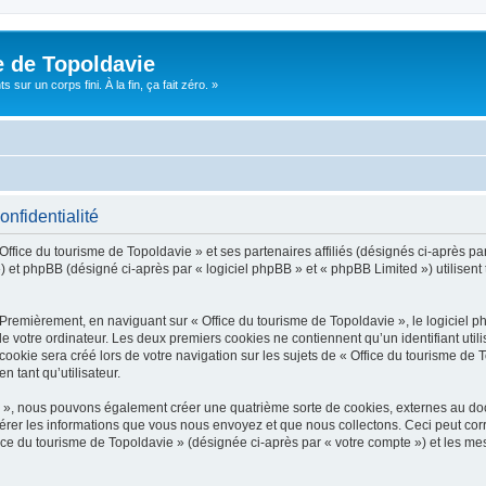
e de Topoldavie
sur un corps fini. À la fin, ça fait zéro. »
onfidentialité
Office du tourisme de Topoldavie » et ses partenaires affiliés (désignés ci-après par
 et phpBB (désigné ci-après par « logiciel phpBB » et « phpBB Limited ») utilisent t
 Premièrement, en naviguant sur « Office du tourisme de Topoldavie », le logiciel 
de votre ordinateur. Les deux premiers cookies ne contiennent qu’un identifiant util
okie sera créé lors de votre navigation sur les sujets de « Office du tourisme de To
n tant qu’utilisateur.
ie », nous pouvons également créer une quatrième sorte de cookies, externes au d
érer les informations que vous nous envoyez et que nous collectons. Ceci peut cor
fice du tourisme de Topoldavie » (désignée ci-après par « votre compte ») et les mes