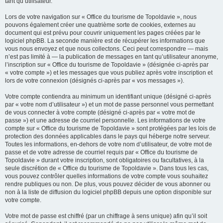
tant qu’utilisateur.
Lors de votre navigation sur « Office du tourisme de Topoldavie », nous
pouvons également créer une quatrième sorte de cookies, externes au
document qui est prévu pour couvrir uniquement les pages créées par le
logiciel phpBB. La seconde manière est de récupérer les informations que
vous nous envoyez et que nous collectons. Ceci peut correspondre — mais
n’est pas limité à — la publication de messages en tant qu’utilisateur anonyme,
l’inscription sur « Office du tourisme de Topoldavie » (désignée ci-après par
« votre compte ») et les messages que vous publiez après votre inscription et
lors de votre connexion (désignés ci-après par « vos messages »).
Votre compte contiendra au minimum un identifiant unique (désigné ci-après
par « votre nom d’utilisateur ») et un mot de passe personnel vous permettant
de vous connecter à votre compte (désigné ci-après par « votre mot de
passe ») et une adresse de courriel personnelle. Les informations de votre
compte sur « Office du tourisme de Topoldavie » sont protégées par les lois de
protection des données applicables dans le pays qui héberge notre serveur.
Toutes les informations, en-dehors de votre nom d’utilisateur, de votre mot de
passe et de votre adresse de courriel requis par « Office du tourisme de
Topoldavie » durant votre inscription, sont obligatoires ou facultatives, à la
seule discrétion de « Office du tourisme de Topoldavie ». Dans tous les cas,
vous pouvez contrôler quelles informations de votre compte vous souhaitez
rendre publiques ou non. De plus, vous pouvez décider de vous abonner ou
non à la liste de diffusion du logiciel phpBB depuis une option disponible sur
votre compte.
Votre mot de passe est chiffré (par un chiffrage à sens unique) afin qu’il soit