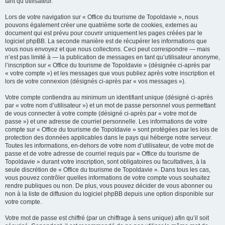
tant qu’utilisateur.
Lors de votre navigation sur « Office du tourisme de Topoldavie », nous
pouvons également créer une quatrième sorte de cookies, externes au
document qui est prévu pour couvrir uniquement les pages créées par le
logiciel phpBB. La seconde manière est de récupérer les informations que
vous nous envoyez et que nous collectons. Ceci peut correspondre — mais
n’est pas limité à — la publication de messages en tant qu’utilisateur anonyme,
l’inscription sur « Office du tourisme de Topoldavie » (désignée ci-après par
« votre compte ») et les messages que vous publiez après votre inscription et
lors de votre connexion (désignés ci-après par « vos messages »).
Votre compte contiendra au minimum un identifiant unique (désigné ci-après
par « votre nom d’utilisateur ») et un mot de passe personnel vous permettant
de vous connecter à votre compte (désigné ci-après par « votre mot de
passe ») et une adresse de courriel personnelle. Les informations de votre
compte sur « Office du tourisme de Topoldavie » sont protégées par les lois de
protection des données applicables dans le pays qui héberge notre serveur.
Toutes les informations, en-dehors de votre nom d’utilisateur, de votre mot de
passe et de votre adresse de courriel requis par « Office du tourisme de
Topoldavie » durant votre inscription, sont obligatoires ou facultatives, à la
seule discrétion de « Office du tourisme de Topoldavie ». Dans tous les cas,
vous pouvez contrôler quelles informations de votre compte vous souhaitez
rendre publiques ou non. De plus, vous pouvez décider de vous abonner ou
non à la liste de diffusion du logiciel phpBB depuis une option disponible sur
votre compte.
Votre mot de passe est chiffré (par un chiffrage à sens unique) afin qu’il soit