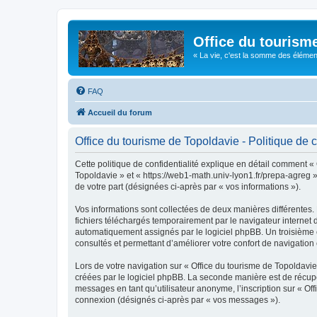
Office du tourism
« La vie, c'est la somme des éléments 
FAQ
Accueil du forum
Office du tourisme de Topoldavie - Politique de c
Cette politique de confidentialité explique en détail comment « 
Topoldavie » et « https://web1-math.univ-lyon1.fr/prepa-agreg »)
de votre part (désignées ci-après par « vos informations »).
Vos informations sont collectées de deux manières différentes.
fichiers téléchargés temporairement par le navigateur internet 
automatiquement assignés par le logiciel phpBB. Un troisième co
consultés et permettant d’améliorer votre confort de navigation e
Lors de votre navigation sur « Office du tourisme de Topoldav
créées par le logiciel phpBB. La seconde manière est de récup
messages en tant qu’utilisateur anonyme, l’inscription sur « Of
connexion (désignés ci-après par « vos messages »).