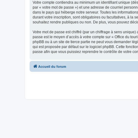
Votre compte contiendra au minimum un identifiant unique (dés
par « votre mot de passe ») et une adresse de courriel personn
dans le pays qui héberge notre serveur. Toutes les informations
durant votre inscription, sont obligatoires ou facultatives, à l
souhaitez rendre publiques ou non. De plus, vous pouvez décide
Votre mot de passe est chiffré (par un chiffrage à sens unique) 
passe est le moyen d’accès à votre compte sur « Office du tour
phpBB ou à un site de tierce partie ne peut vous demander légi
qui est proposée par défaut sur le logiciel phpBB. Cette foncti
passe afin que vous puissiez reprendre le contrôle de votre co
Accueil du forum