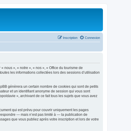
Inscription
Connexion
 « nous », « notre », « nos », « Office du tourisme de
outes les informations collectées lors des sessions d’utilisation
phpBB génèrera un certain nombre de cookies qui sont de petits
isateur et un identifiant anonyme de session qui vous sont
poldavie », archivant de ce fait tous les sujets que vous avez
ocument qui est prévu pour couvrir uniquement les pages
respondre — mais n’est pas limité à — la publication de
sages que vous publiez après votre inscription et lors de votre