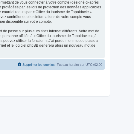
ermettant de vous connecter à votre compte (désigné ci-après
nt protégées par les lois de protection des données applicables
e courriel requis par « Office du tourisme de Topoldavie »
pouvez contrôler quelles informations de votre compte vous
ion disponible sur votre compte.
 de passe sur plusieurs sites internet différents. Votre mot de
personne affiliée à « Office du tourisme de Topoldavie », à
 pouvez utiliser la fonction « J’ai perdu mon mot de passe »
urriel et le logiciel phpBB générera alors un nouveau mot de
Supprimer les cookies
Fuseau horaire sur
UTC+02:00