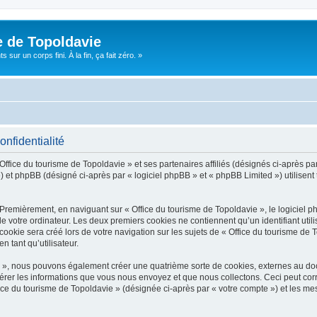
e de Topoldavie
sur un corps fini. À la fin, ça fait zéro. »
onfidentialité
Office du tourisme de Topoldavie » et ses partenaires affiliés (désignés ci-après par
 et phpBB (désigné ci-après par « logiciel phpBB » et « phpBB Limited ») utilisent t
 Premièrement, en naviguant sur « Office du tourisme de Topoldavie », le logiciel 
de votre ordinateur. Les deux premiers cookies ne contiennent qu’un identifiant util
okie sera créé lors de votre navigation sur les sujets de « Office du tourisme de To
n tant qu’utilisateur.
ie », nous pouvons également créer une quatrième sorte de cookies, externes au d
érer les informations que vous nous envoyez et que nous collectons. Ceci peut cor
fice du tourisme de Topoldavie » (désignée ci-après par « votre compte ») et les mes