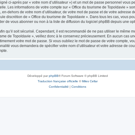
igné ci-après par « votre nom d’utilisateur ») et un mot de passe personnel vous p
elle. Les informations de votre compte sur « Office du tourisme de Topoldavie » so
, en-dehors de votre nom d’utilisateur, de votre mot de passe et de votre adresse d
a seule discrétion de « Office du tourisme de Topoldavie ». Dans tous les cas, vous 
r de vous abonner ou non à la liste de diffusion du logiciel phpBB depuis une opt
afin qu’il soit sécurisé. Cependant, il est recommandé de ne pas utiliser le même mot
isme de Topoldavie », veillez donc à le conservez précieusement. En aucun cas une 
timement votre mot de passe. Si vous oubliez le mot de passe de votre compte, vous
onnalité vous demandera de spécifier votre nom d’utilisateur et votre adresse de co
mpte.
Développé par
phpBB
® Forum Software © phpBB Limited
Traduction française officielle
©
Miles Cellar
Confidentialité
|
Conditions