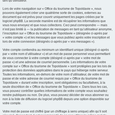
tant qu’utilisateur.
Lors de votre navigation sur « Office du tourisme de Topoldavie », nous
pouvons également créer une quatrième sorte de cookies, externes au
document qui est prévu pour couvrir uniquement les pages créées par le
logiciel phpBB. La seconde manière est de récupérer les informations que
vous nous envoyez et que nous collectons. Ceci peut correspondre — mais
n’est pas limité à — la publication de messages en tant qu’utilisateur anonyme,
l’inscription sur « Office du tourisme de Topoldavie » (désignée ci-après par
« votre compte ») et les messages que vous publiez après votre inscription et
lors de votre connexion (désignés ci-après par « vos messages »).
Votre compte contiendra au minimum un identifiant unique (désigné ci-après
par « votre nom d’utilisateur ») et un mot de passe personnel vous permettant
de vous connecter à votre compte (désigné ci-après par « votre mot de
passe ») et une adresse de courriel personnelle. Les informations de votre
compte sur « Office du tourisme de Topoldavie » sont protégées par les lois de
protection des données applicables dans le pays qui héberge notre serveur.
Toutes les informations, en-dehors de votre nom d’utilisateur, de votre mot de
passe et de votre adresse de courriel requis par « Office du tourisme de
Topoldavie » durant votre inscription, sont obligatoires ou facultatives, à la
seule discrétion de « Office du tourisme de Topoldavie ». Dans tous les cas,
vous pouvez contrôler quelles informations de votre compte vous souhaitez
rendre publiques ou non. De plus, vous pouvez décider de vous abonner ou
non à la liste de diffusion du logiciel phpBB depuis une option disponible sur
votre compte.
Votre mot de passe est chiffré (par un chiffrage à sens unique) afin qu’il soit