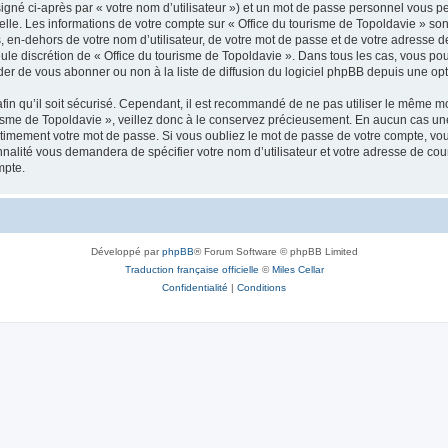
igné ci-après par « votre nom d’utilisateur ») et un mot de passe personnel vous p
elle. Les informations de votre compte sur « Office du tourisme de Topoldavie » so
, en-dehors de votre nom d’utilisateur, de votre mot de passe et de votre adresse d
a seule discrétion de « Office du tourisme de Topoldavie ». Dans tous les cas, vous 
r de vous abonner ou non à la liste de diffusion du logiciel phpBB depuis une opt
afin qu’il soit sécurisé. Cependant, il est recommandé de ne pas utiliser le même mot
isme de Topoldavie », veillez donc à le conservez précieusement. En aucun cas une 
timement votre mot de passe. Si vous oubliez le mot de passe de votre compte, vous
onnalité vous demandera de spécifier votre nom d’utilisateur et votre adresse de co
mpte.
Développé par
phpBB
® Forum Software © phpBB Limited
Traduction française officielle
©
Miles Cellar
Confidentialité
|
Conditions