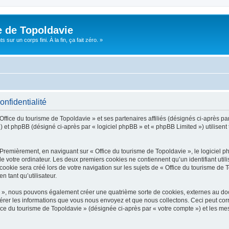
e de Topoldavie
sur un corps fini. À la fin, ça fait zéro. »
onfidentialité
Office du tourisme de Topoldavie » et ses partenaires affiliés (désignés ci-après par
 et phpBB (désigné ci-après par « logiciel phpBB » et « phpBB Limited ») utilisent t
 Premièrement, en naviguant sur « Office du tourisme de Topoldavie », le logiciel 
de votre ordinateur. Les deux premiers cookies ne contiennent qu’un identifiant util
okie sera créé lors de votre navigation sur les sujets de « Office du tourisme de To
n tant qu’utilisateur.
ie », nous pouvons également créer une quatrième sorte de cookies, externes au d
érer les informations que vous nous envoyez et que nous collectons. Ceci peut cor
fice du tourisme de Topoldavie » (désignée ci-après par « votre compte ») et les mes