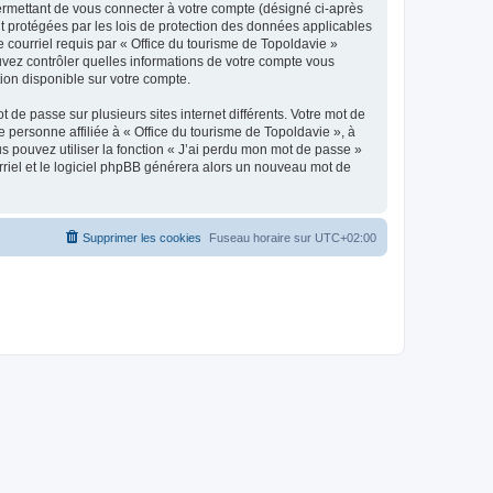
ermettant de vous connecter à votre compte (désigné ci-après
nt protégées par les lois de protection des données applicables
e courriel requis par « Office du tourisme de Topoldavie »
pouvez contrôler quelles informations de votre compte vous
ion disponible sur votre compte.
 de passe sur plusieurs sites internet différents. Votre mot de
personne affiliée à « Office du tourisme de Topoldavie », à
 pouvez utiliser la fonction « J’ai perdu mon mot de passe »
urriel et le logiciel phpBB générera alors un nouveau mot de
Supprimer les cookies
Fuseau horaire sur
UTC+02:00