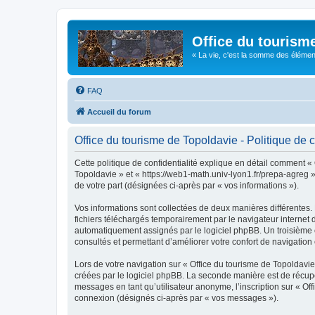
Office du tourism
« La vie, c'est la somme des éléments 
FAQ
Accueil du forum
Office du tourisme de Topoldavie - Politique de c
Cette politique de confidentialité explique en détail comment « 
Topoldavie » et « https://web1-math.univ-lyon1.fr/prepa-agreg »)
de votre part (désignées ci-après par « vos informations »).
Vos informations sont collectées de deux manières différentes.
fichiers téléchargés temporairement par le navigateur internet 
automatiquement assignés par le logiciel phpBB. Un troisième co
consultés et permettant d’améliorer votre confort de navigation e
Lors de votre navigation sur « Office du tourisme de Topoldav
créées par le logiciel phpBB. La seconde manière est de récup
messages en tant qu’utilisateur anonyme, l’inscription sur « Of
connexion (désignés ci-après par « vos messages »).