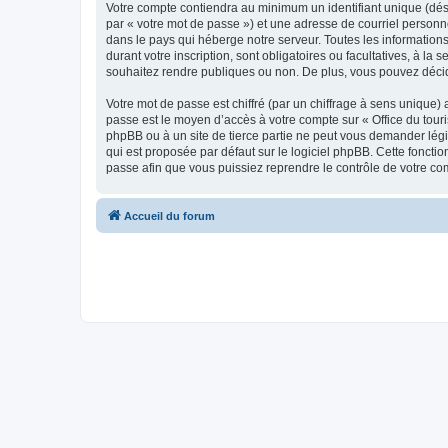
Votre compte contiendra au minimum un identifiant unique (dés
par « votre mot de passe ») et une adresse de courriel personn
dans le pays qui héberge notre serveur. Toutes les informations
durant votre inscription, sont obligatoires ou facultatives, à l
souhaitez rendre publiques ou non. De plus, vous pouvez décide
Votre mot de passe est chiffré (par un chiffrage à sens unique) 
passe est le moyen d’accès à votre compte sur « Office du tour
phpBB ou à un site de tierce partie ne peut vous demander légi
qui est proposée par défaut sur le logiciel phpBB. Cette foncti
passe afin que vous puissiez reprendre le contrôle de votre co
Accueil du forum