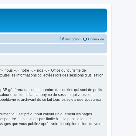
Inscription
Connexion
 « nous », « notre », « nos », « Office du tourisme de
outes les informations collectées lors des sessions d’utilisation
phpBB génèrera un certain nombre de cookies qui sont de petits
isateur et un identifiant anonyme de session qui vous sont
poldavie », archivant de ce fait tous les sujets que vous avez
ocument qui est prévu pour couvrir uniquement les pages
respondre — mais n’est pas limité à — la publication de
sages que vous publiez après votre inscription et lors de votre