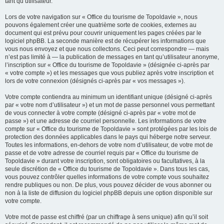
tant qu’utilisateur.
Lors de votre navigation sur « Office du tourisme de Topoldavie », nous
pouvons également créer une quatrième sorte de cookies, externes au
document qui est prévu pour couvrir uniquement les pages créées par le
logiciel phpBB. La seconde manière est de récupérer les informations que
vous nous envoyez et que nous collectons. Ceci peut correspondre — mais
n’est pas limité à — la publication de messages en tant qu’utilisateur anonyme,
l’inscription sur « Office du tourisme de Topoldavie » (désignée ci-après par
« votre compte ») et les messages que vous publiez après votre inscription et
lors de votre connexion (désignés ci-après par « vos messages »).
Votre compte contiendra au minimum un identifiant unique (désigné ci-après
par « votre nom d’utilisateur ») et un mot de passe personnel vous permettant
de vous connecter à votre compte (désigné ci-après par « votre mot de
passe ») et une adresse de courriel personnelle. Les informations de votre
compte sur « Office du tourisme de Topoldavie » sont protégées par les lois de
protection des données applicables dans le pays qui héberge notre serveur.
Toutes les informations, en-dehors de votre nom d’utilisateur, de votre mot de
passe et de votre adresse de courriel requis par « Office du tourisme de
Topoldavie » durant votre inscription, sont obligatoires ou facultatives, à la
seule discrétion de « Office du tourisme de Topoldavie ». Dans tous les cas,
vous pouvez contrôler quelles informations de votre compte vous souhaitez
rendre publiques ou non. De plus, vous pouvez décider de vous abonner ou
non à la liste de diffusion du logiciel phpBB depuis une option disponible sur
votre compte.
Votre mot de passe est chiffré (par un chiffrage à sens unique) afin qu’il soit