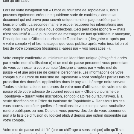
tant qu’utilisateur.
Lors de votre navigation sur « Office du tourisme de Topoldavie », nous
pouvons également créer une quatrième sorte de cookies, externes au
document qui est prévu pour couvrir uniquement les pages créées par le
logiciel phpBB. La seconde manière est de récupérer les informations que
vous nous envoyez et que nous collectons. Ceci peut correspondre — mais
n’est pas limité à — la publication de messages en tant qu’utilisateur anonyme,
l’inscription sur « Office du tourisme de Topoldavie » (désignée ci-après par
« votre compte ») et les messages que vous publiez après votre inscription et
lors de votre connexion (désignés ci-après par « vos messages »).
Votre compte contiendra au minimum un identifiant unique (désigné ci-après
par « votre nom d’utilisateur ») et un mot de passe personnel vous permettant
de vous connecter à votre compte (désigné ci-après par « votre mot de
passe ») et une adresse de courriel personnelle. Les informations de votre
compte sur « Office du tourisme de Topoldavie » sont protégées par les lois de
protection des données applicables dans le pays qui héberge notre serveur.
Toutes les informations, en-dehors de votre nom d’utilisateur, de votre mot de
passe et de votre adresse de courriel requis par « Office du tourisme de
Topoldavie » durant votre inscription, sont obligatoires ou facultatives, à la
seule discrétion de « Office du tourisme de Topoldavie ». Dans tous les cas,
vous pouvez contrôler quelles informations de votre compte vous souhaitez
rendre publiques ou non. De plus, vous pouvez décider de vous abonner ou
non à la liste de diffusion du logiciel phpBB depuis une option disponible sur
votre compte.
Votre mot de passe est chiffré (par un chiffrage à sens unique) afin qu’il soit