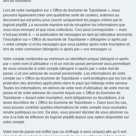
tant qu’utilisateur.
Lors de votre navigation sur « Office du tourisme de Topoldavie », nous
pouvons également créer une quatrième sorte de cookies, externes au
document qui est prévu pour couvrir uniquement les pages créées par le
logiciel phpBB. La seconde manière est de récupérer les informations que
vous nous envoyez et que nous collectons. Ceci peut correspondre — mais
n’est pas limité à — la publication de messages en tant qu’utilisateur anonyme,
l’inscription sur « Office du tourisme de Topoldavie » (désignée ci-après par
« votre compte ») et les messages que vous publiez après votre inscription et
lors de votre connexion (désignés ci-après par « vos messages »).
Votre compte contiendra au minimum un identifiant unique (désigné ci-après
par « votre nom d’utilisateur ») et un mot de passe personnel vous permettant
de vous connecter à votre compte (désigné ci-après par « votre mot de
passe ») et une adresse de courriel personnelle. Les informations de votre
compte sur « Office du tourisme de Topoldavie » sont protégées par les lois de
protection des données applicables dans le pays qui héberge notre serveur.
Toutes les informations, en-dehors de votre nom d’utilisateur, de votre mot de
passe et de votre adresse de courriel requis par « Office du tourisme de
Topoldavie » durant votre inscription, sont obligatoires ou facultatives, à la
seule discrétion de « Office du tourisme de Topoldavie ». Dans tous les cas,
vous pouvez contrôler quelles informations de votre compte vous souhaitez
rendre publiques ou non. De plus, vous pouvez décider de vous abonner ou
non à la liste de diffusion du logiciel phpBB depuis une option disponible sur
votre compte.
Votre mot de passe est chiffré (par un chiffrage à sens unique) afin qu’il soit