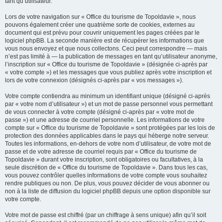
tant qu’utilisateur.
Lors de votre navigation sur « Office du tourisme de Topoldavie », nous
pouvons également créer une quatrième sorte de cookies, externes au
document qui est prévu pour couvrir uniquement les pages créées par le
logiciel phpBB. La seconde manière est de récupérer les informations que
vous nous envoyez et que nous collectons. Ceci peut correspondre — mais
n’est pas limité à — la publication de messages en tant qu’utilisateur anonyme,
l’inscription sur « Office du tourisme de Topoldavie » (désignée ci-après par
« votre compte ») et les messages que vous publiez après votre inscription et
lors de votre connexion (désignés ci-après par « vos messages »).
Votre compte contiendra au minimum un identifiant unique (désigné ci-après
par « votre nom d’utilisateur ») et un mot de passe personnel vous permettant
de vous connecter à votre compte (désigné ci-après par « votre mot de
passe ») et une adresse de courriel personnelle. Les informations de votre
compte sur « Office du tourisme de Topoldavie » sont protégées par les lois de
protection des données applicables dans le pays qui héberge notre serveur.
Toutes les informations, en-dehors de votre nom d’utilisateur, de votre mot de
passe et de votre adresse de courriel requis par « Office du tourisme de
Topoldavie » durant votre inscription, sont obligatoires ou facultatives, à la
seule discrétion de « Office du tourisme de Topoldavie ». Dans tous les cas,
vous pouvez contrôler quelles informations de votre compte vous souhaitez
rendre publiques ou non. De plus, vous pouvez décider de vous abonner ou
non à la liste de diffusion du logiciel phpBB depuis une option disponible sur
votre compte.
Votre mot de passe est chiffré (par un chiffrage à sens unique) afin qu’il soit