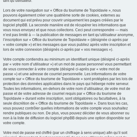
tant qu’utilisateur.
Lors de votre navigation sur « Office du tourisme de Topoldavie », nous
pouvons également créer une quatrième sorte de cookies, externes au
document qui est prévu pour couvrir uniquement les pages créées par le
logiciel phpBB. La seconde manière est de récupérer les informations que
vous nous envoyez et que nous collectons. Ceci peut correspondre — mais
n’est pas limité à — la publication de messages en tant qu’utilisateur anonyme,
l’inscription sur « Office du tourisme de Topoldavie » (désignée ci-après par
« votre compte ») et les messages que vous publiez après votre inscription et
lors de votre connexion (désignés ci-après par « vos messages »).
Votre compte contiendra au minimum un identifiant unique (désigné ci-après
par « votre nom d’utilisateur ») et un mot de passe personnel vous permettant
de vous connecter à votre compte (désigné ci-après par « votre mot de
passe ») et une adresse de courriel personnelle. Les informations de votre
compte sur « Office du tourisme de Topoldavie » sont protégées par les lois de
protection des données applicables dans le pays qui héberge notre serveur.
Toutes les informations, en-dehors de votre nom d’utilisateur, de votre mot de
passe et de votre adresse de courriel requis par « Office du tourisme de
Topoldavie » durant votre inscription, sont obligatoires ou facultatives, à la
seule discrétion de « Office du tourisme de Topoldavie ». Dans tous les cas,
vous pouvez contrôler quelles informations de votre compte vous souhaitez
rendre publiques ou non. De plus, vous pouvez décider de vous abonner ou
non à la liste de diffusion du logiciel phpBB depuis une option disponible sur
votre compte.
Votre mot de passe est chiffré (par un chiffrage à sens unique) afin qu’il soit