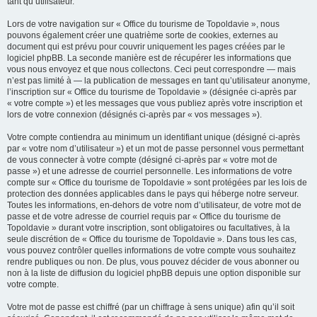
tant qu’utilisateur.
Lors de votre navigation sur « Office du tourisme de Topoldavie », nous
pouvons également créer une quatrième sorte de cookies, externes au
document qui est prévu pour couvrir uniquement les pages créées par le
logiciel phpBB. La seconde manière est de récupérer les informations que
vous nous envoyez et que nous collectons. Ceci peut correspondre — mais
n’est pas limité à — la publication de messages en tant qu’utilisateur anonyme,
l’inscription sur « Office du tourisme de Topoldavie » (désignée ci-après par
« votre compte ») et les messages que vous publiez après votre inscription et
lors de votre connexion (désignés ci-après par « vos messages »).
Votre compte contiendra au minimum un identifiant unique (désigné ci-après
par « votre nom d’utilisateur ») et un mot de passe personnel vous permettant
de vous connecter à votre compte (désigné ci-après par « votre mot de
passe ») et une adresse de courriel personnelle. Les informations de votre
compte sur « Office du tourisme de Topoldavie » sont protégées par les lois de
protection des données applicables dans le pays qui héberge notre serveur.
Toutes les informations, en-dehors de votre nom d’utilisateur, de votre mot de
passe et de votre adresse de courriel requis par « Office du tourisme de
Topoldavie » durant votre inscription, sont obligatoires ou facultatives, à la
seule discrétion de « Office du tourisme de Topoldavie ». Dans tous les cas,
vous pouvez contrôler quelles informations de votre compte vous souhaitez
rendre publiques ou non. De plus, vous pouvez décider de vous abonner ou
non à la liste de diffusion du logiciel phpBB depuis une option disponible sur
votre compte.
Votre mot de passe est chiffré (par un chiffrage à sens unique) afin qu’il soit