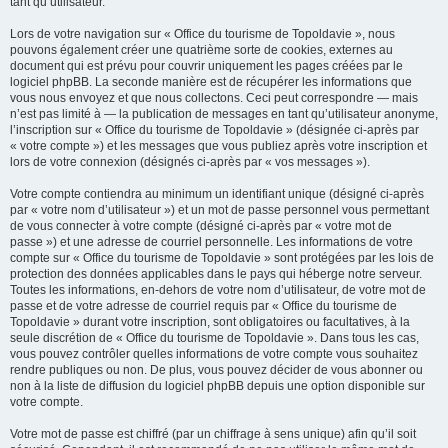
tant qu’utilisateur.
Lors de votre navigation sur « Office du tourisme de Topoldavie », nous
pouvons également créer une quatrième sorte de cookies, externes au
document qui est prévu pour couvrir uniquement les pages créées par le
logiciel phpBB. La seconde manière est de récupérer les informations que
vous nous envoyez et que nous collectons. Ceci peut correspondre — mais
n’est pas limité à — la publication de messages en tant qu’utilisateur anonyme,
l’inscription sur « Office du tourisme de Topoldavie » (désignée ci-après par
« votre compte ») et les messages que vous publiez après votre inscription et
lors de votre connexion (désignés ci-après par « vos messages »).
Votre compte contiendra au minimum un identifiant unique (désigné ci-après
par « votre nom d’utilisateur ») et un mot de passe personnel vous permettant
de vous connecter à votre compte (désigné ci-après par « votre mot de
passe ») et une adresse de courriel personnelle. Les informations de votre
compte sur « Office du tourisme de Topoldavie » sont protégées par les lois de
protection des données applicables dans le pays qui héberge notre serveur.
Toutes les informations, en-dehors de votre nom d’utilisateur, de votre mot de
passe et de votre adresse de courriel requis par « Office du tourisme de
Topoldavie » durant votre inscription, sont obligatoires ou facultatives, à la
seule discrétion de « Office du tourisme de Topoldavie ». Dans tous les cas,
vous pouvez contrôler quelles informations de votre compte vous souhaitez
rendre publiques ou non. De plus, vous pouvez décider de vous abonner ou
non à la liste de diffusion du logiciel phpBB depuis une option disponible sur
votre compte.
Votre mot de passe est chiffré (par un chiffrage à sens unique) afin qu’il soit