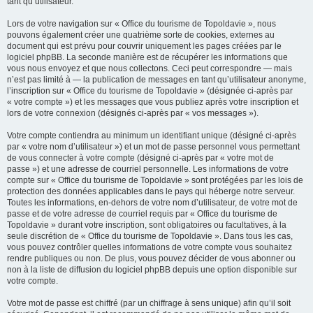
tant qu’utilisateur.
Lors de votre navigation sur « Office du tourisme de Topoldavie », nous
pouvons également créer une quatrième sorte de cookies, externes au
document qui est prévu pour couvrir uniquement les pages créées par le
logiciel phpBB. La seconde manière est de récupérer les informations que
vous nous envoyez et que nous collectons. Ceci peut correspondre — mais
n’est pas limité à — la publication de messages en tant qu’utilisateur anonyme,
l’inscription sur « Office du tourisme de Topoldavie » (désignée ci-après par
« votre compte ») et les messages que vous publiez après votre inscription et
lors de votre connexion (désignés ci-après par « vos messages »).
Votre compte contiendra au minimum un identifiant unique (désigné ci-après
par « votre nom d’utilisateur ») et un mot de passe personnel vous permettant
de vous connecter à votre compte (désigné ci-après par « votre mot de
passe ») et une adresse de courriel personnelle. Les informations de votre
compte sur « Office du tourisme de Topoldavie » sont protégées par les lois de
protection des données applicables dans le pays qui héberge notre serveur.
Toutes les informations, en-dehors de votre nom d’utilisateur, de votre mot de
passe et de votre adresse de courriel requis par « Office du tourisme de
Topoldavie » durant votre inscription, sont obligatoires ou facultatives, à la
seule discrétion de « Office du tourisme de Topoldavie ». Dans tous les cas,
vous pouvez contrôler quelles informations de votre compte vous souhaitez
rendre publiques ou non. De plus, vous pouvez décider de vous abonner ou
non à la liste de diffusion du logiciel phpBB depuis une option disponible sur
votre compte.
Votre mot de passe est chiffré (par un chiffrage à sens unique) afin qu’il soit