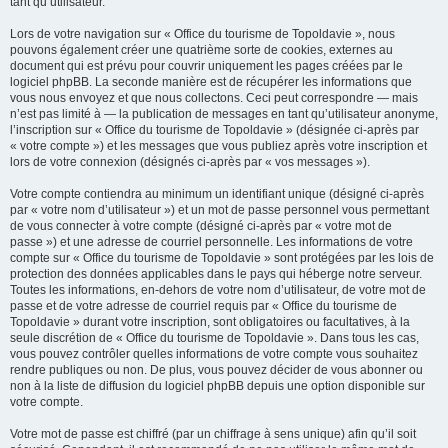
tant qu’utilisateur.
Lors de votre navigation sur « Office du tourisme de Topoldavie », nous
pouvons également créer une quatrième sorte de cookies, externes au
document qui est prévu pour couvrir uniquement les pages créées par le
logiciel phpBB. La seconde manière est de récupérer les informations que
vous nous envoyez et que nous collectons. Ceci peut correspondre — mais
n’est pas limité à — la publication de messages en tant qu’utilisateur anonyme,
l’inscription sur « Office du tourisme de Topoldavie » (désignée ci-après par
« votre compte ») et les messages que vous publiez après votre inscription et
lors de votre connexion (désignés ci-après par « vos messages »).
Votre compte contiendra au minimum un identifiant unique (désigné ci-après
par « votre nom d’utilisateur ») et un mot de passe personnel vous permettant
de vous connecter à votre compte (désigné ci-après par « votre mot de
passe ») et une adresse de courriel personnelle. Les informations de votre
compte sur « Office du tourisme de Topoldavie » sont protégées par les lois de
protection des données applicables dans le pays qui héberge notre serveur.
Toutes les informations, en-dehors de votre nom d’utilisateur, de votre mot de
passe et de votre adresse de courriel requis par « Office du tourisme de
Topoldavie » durant votre inscription, sont obligatoires ou facultatives, à la
seule discrétion de « Office du tourisme de Topoldavie ». Dans tous les cas,
vous pouvez contrôler quelles informations de votre compte vous souhaitez
rendre publiques ou non. De plus, vous pouvez décider de vous abonner ou
non à la liste de diffusion du logiciel phpBB depuis une option disponible sur
votre compte.
Votre mot de passe est chiffré (par un chiffrage à sens unique) afin qu’il soit