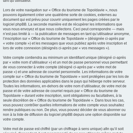
tant qu’utilisateur.
Lors de votre navigation sur « Office du tourisme de Topoldavie », nous
pouvons également créer une quatrième sorte de cookies, externes au
document qui est prévu pour couvrir uniquement les pages créées par le
logiciel phpBB. La seconde manière est de récupérer les informations que
vous nous envoyez et que nous collectons. Ceci peut correspondre — mais
n’est pas limité à — la publication de messages en tant qu’utilisateur anonyme,
l’inscription sur « Office du tourisme de Topoldavie » (désignée ci-après par
« votre compte ») et les messages que vous publiez après votre inscription et
lors de votre connexion (désignés ci-après par « vos messages »).
Votre compte contiendra au minimum un identifiant unique (désigné ci-après
par « votre nom d’utilisateur ») et un mot de passe personnel vous permettant
de vous connecter à votre compte (désigné ci-après par « votre mot de
passe ») et une adresse de courriel personnelle. Les informations de votre
compte sur « Office du tourisme de Topoldavie » sont protégées par les lois de
protection des données applicables dans le pays qui héberge notre serveur.
Toutes les informations, en-dehors de votre nom d’utilisateur, de votre mot de
passe et de votre adresse de courriel requis par « Office du tourisme de
Topoldavie » durant votre inscription, sont obligatoires ou facultatives, à la
seule discrétion de « Office du tourisme de Topoldavie ». Dans tous les cas,
vous pouvez contrôler quelles informations de votre compte vous souhaitez
rendre publiques ou non. De plus, vous pouvez décider de vous abonner ou
non à la liste de diffusion du logiciel phpBB depuis une option disponible sur
votre compte.
Votre mot de passe est chiffré (par un chiffrage à sens unique) afin qu’il soit