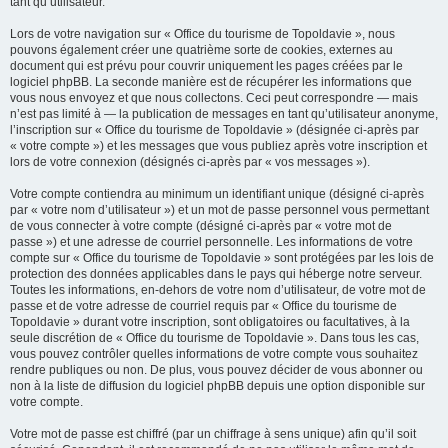
tant qu’utilisateur.
Lors de votre navigation sur « Office du tourisme de Topoldavie », nous
pouvons également créer une quatrième sorte de cookies, externes au
document qui est prévu pour couvrir uniquement les pages créées par le
logiciel phpBB. La seconde manière est de récupérer les informations que
vous nous envoyez et que nous collectons. Ceci peut correspondre — mais
n’est pas limité à — la publication de messages en tant qu’utilisateur anonyme,
l’inscription sur « Office du tourisme de Topoldavie » (désignée ci-après par
« votre compte ») et les messages que vous publiez après votre inscription et
lors de votre connexion (désignés ci-après par « vos messages »).
Votre compte contiendra au minimum un identifiant unique (désigné ci-après
par « votre nom d’utilisateur ») et un mot de passe personnel vous permettant
de vous connecter à votre compte (désigné ci-après par « votre mot de
passe ») et une adresse de courriel personnelle. Les informations de votre
compte sur « Office du tourisme de Topoldavie » sont protégées par les lois de
protection des données applicables dans le pays qui héberge notre serveur.
Toutes les informations, en-dehors de votre nom d’utilisateur, de votre mot de
passe et de votre adresse de courriel requis par « Office du tourisme de
Topoldavie » durant votre inscription, sont obligatoires ou facultatives, à la
seule discrétion de « Office du tourisme de Topoldavie ». Dans tous les cas,
vous pouvez contrôler quelles informations de votre compte vous souhaitez
rendre publiques ou non. De plus, vous pouvez décider de vous abonner ou
non à la liste de diffusion du logiciel phpBB depuis une option disponible sur
votre compte.
Votre mot de passe est chiffré (par un chiffrage à sens unique) afin qu’il soit