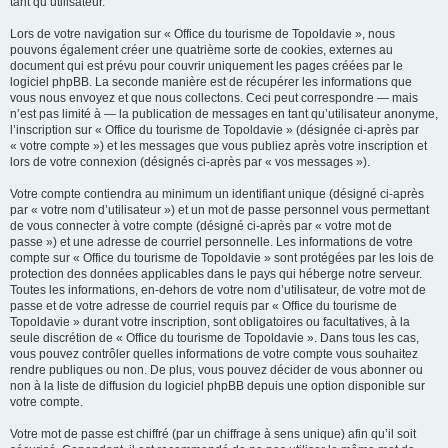
tant qu’utilisateur.
Lors de votre navigation sur « Office du tourisme de Topoldavie », nous
pouvons également créer une quatrième sorte de cookies, externes au
document qui est prévu pour couvrir uniquement les pages créées par le
logiciel phpBB. La seconde manière est de récupérer les informations que
vous nous envoyez et que nous collectons. Ceci peut correspondre — mais
n’est pas limité à — la publication de messages en tant qu’utilisateur anonyme,
l’inscription sur « Office du tourisme de Topoldavie » (désignée ci-après par
« votre compte ») et les messages que vous publiez après votre inscription et
lors de votre connexion (désignés ci-après par « vos messages »).
Votre compte contiendra au minimum un identifiant unique (désigné ci-après
par « votre nom d’utilisateur ») et un mot de passe personnel vous permettant
de vous connecter à votre compte (désigné ci-après par « votre mot de
passe ») et une adresse de courriel personnelle. Les informations de votre
compte sur « Office du tourisme de Topoldavie » sont protégées par les lois de
protection des données applicables dans le pays qui héberge notre serveur.
Toutes les informations, en-dehors de votre nom d’utilisateur, de votre mot de
passe et de votre adresse de courriel requis par « Office du tourisme de
Topoldavie » durant votre inscription, sont obligatoires ou facultatives, à la
seule discrétion de « Office du tourisme de Topoldavie ». Dans tous les cas,
vous pouvez contrôler quelles informations de votre compte vous souhaitez
rendre publiques ou non. De plus, vous pouvez décider de vous abonner ou
non à la liste de diffusion du logiciel phpBB depuis une option disponible sur
votre compte.
Votre mot de passe est chiffré (par un chiffrage à sens unique) afin qu’il soit