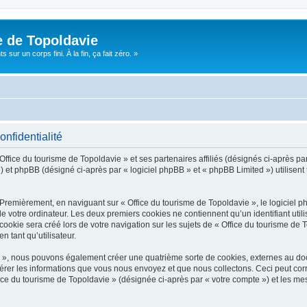
e de Topoldavie
sur un corps fini. À la fin, ça fait zéro. »
onfidentialité
Office du tourisme de Topoldavie » et ses partenaires affiliés (désignés ci-après par
 et phpBB (désigné ci-après par « logiciel phpBB » et « phpBB Limited ») utilisent t
 Premièrement, en naviguant sur « Office du tourisme de Topoldavie », le logiciel 
de votre ordinateur. Les deux premiers cookies ne contiennent qu’un identifiant util
okie sera créé lors de votre navigation sur les sujets de « Office du tourisme de To
n tant qu’utilisateur.
ie », nous pouvons également créer une quatrième sorte de cookies, externes au d
érer les informations que vous nous envoyez et que nous collectons. Ceci peut cor
fice du tourisme de Topoldavie » (désignée ci-après par « votre compte ») et les mes