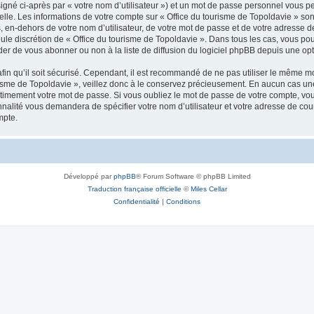
igné ci-après par « votre nom d’utilisateur ») et un mot de passe personnel vous p
elle. Les informations de votre compte sur « Office du tourisme de Topoldavie » so
, en-dehors de votre nom d’utilisateur, de votre mot de passe et de votre adresse d
a seule discrétion de « Office du tourisme de Topoldavie ». Dans tous les cas, vous 
r de vous abonner ou non à la liste de diffusion du logiciel phpBB depuis une opt
afin qu’il soit sécurisé. Cependant, il est recommandé de ne pas utiliser le même mot
isme de Topoldavie », veillez donc à le conservez précieusement. En aucun cas une 
timement votre mot de passe. Si vous oubliez le mot de passe de votre compte, vous
onnalité vous demandera de spécifier votre nom d’utilisateur et votre adresse de co
mpte.
Développé par
phpBB
® Forum Software © phpBB Limited
Traduction française officielle
©
Miles Cellar
Confidentialité
|
Conditions