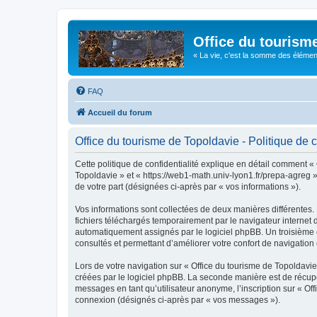
Office du tourism
« La vie, c'est la somme des éléments 
FAQ
Accueil du forum
Office du tourisme de Topoldavie - Politique de c
Cette politique de confidentialité explique en détail comment « 
Topoldavie » et « https://web1-math.univ-lyon1.fr/prepa-agreg »)
de votre part (désignées ci-après par « vos informations »).
Vos informations sont collectées de deux manières différentes.
fichiers téléchargés temporairement par le navigateur internet 
automatiquement assignés par le logiciel phpBB. Un troisième co
consultés et permettant d’améliorer votre confort de navigation e
Lors de votre navigation sur « Office du tourisme de Topoldav
créées par le logiciel phpBB. La seconde manière est de récup
messages en tant qu’utilisateur anonyme, l’inscription sur « Of
connexion (désignés ci-après par « vos messages »).