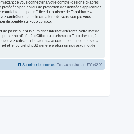
ermettant de vous connecter à votre compte (désigné ci-après
nt protégées par les lois de protection des données applicables
e courriel requis par « Office du tourisme de Topoldavie »
pouvez contrôler quelles informations de votre compte vous
ion disponible sur votre compte.
 de passe sur plusieurs sites internet différents. Votre mot de
personne affiliée à « Office du tourisme de Topoldavie », à
 pouvez utiliser la fonction « J’ai perdu mon mot de passe »
urriel et le logiciel phpBB générera alors un nouveau mot de
Supprimer les cookies
Fuseau horaire sur
UTC+02:00