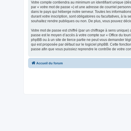
Votre compte contiendra au minimum un identifiant unique (dés
par « votre mot de passe ») et une adresse de courriel personn
dans le pays qui héberge notre serveur. Toutes les informations
durant votre inscription, sont obligatoires ou facultatives, à l
souhaitez rendre publiques ou non. De plus, vous pouvez décide
Votre mot de passe est chiffré (par un chiffrage à sens unique) 
passe est le moyen d’accès à votre compte sur « Office du tour
phpBB ou à un site de tierce partie ne peut vous demander légi
qui est proposée par défaut sur le logiciel phpBB. Cette foncti
passe afin que vous puissiez reprendre le contrôle de votre co
Accueil du forum