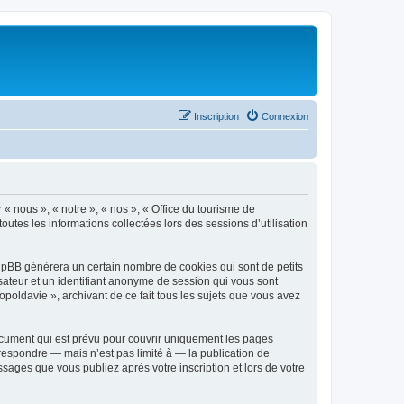
Inscription
Connexion
 « nous », « notre », « nos », « Office du tourisme de
outes les informations collectées lors des sessions d’utilisation
phpBB génèrera un certain nombre de cookies qui sont de petits
isateur et un identifiant anonyme de session qui vous sont
poldavie », archivant de ce fait tous les sujets que vous avez
ocument qui est prévu pour couvrir uniquement les pages
respondre — mais n’est pas limité à — la publication de
sages que vous publiez après votre inscription et lors de votre