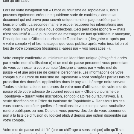
tant qu’utilisateur.
Lors de votre navigation sur « Office du tourisme de Topoldavie », nous
pouvons également créer une quatrième sorte de cookies, externes au
document qui est prévu pour couvrir uniquement les pages créées par le
logiciel phpBB. La seconde manière est de récupérer les informations que
vous nous envoyez et que nous collectons. Ceci peut correspondre — mais
n’est pas limité à — la publication de messages en tant qu’utilisateur anonyme,
l’inscription sur « Office du tourisme de Topoldavie » (désignée ci-après par
« votre compte ») et les messages que vous publiez après votre inscription et
lors de votre connexion (désignés ci-après par « vos messages »).
Votre compte contiendra au minimum un identifiant unique (désigné ci-après
par « votre nom d’utilisateur ») et un mot de passe personnel vous permettant
de vous connecter à votre compte (désigné ci-après par « votre mot de
passe ») et une adresse de courriel personnelle. Les informations de votre
compte sur « Office du tourisme de Topoldavie » sont protégées par les lois de
protection des données applicables dans le pays qui héberge notre serveur.
Toutes les informations, en-dehors de votre nom d’utilisateur, de votre mot de
passe et de votre adresse de courriel requis par « Office du tourisme de
Topoldavie » durant votre inscription, sont obligatoires ou facultatives, à la
seule discrétion de « Office du tourisme de Topoldavie ». Dans tous les cas,
vous pouvez contrôler quelles informations de votre compte vous souhaitez
rendre publiques ou non. De plus, vous pouvez décider de vous abonner ou
non à la liste de diffusion du logiciel phpBB depuis une option disponible sur
votre compte.
Votre mot de passe est chiffré (par un chiffrage à sens unique) afin qu’il soit