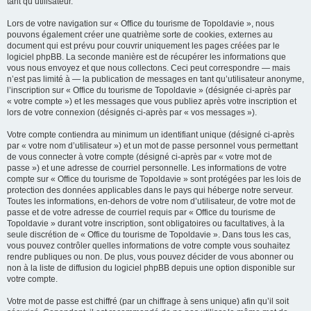
tant qu’utilisateur.
Lors de votre navigation sur « Office du tourisme de Topoldavie », nous
pouvons également créer une quatrième sorte de cookies, externes au
document qui est prévu pour couvrir uniquement les pages créées par le
logiciel phpBB. La seconde manière est de récupérer les informations que
vous nous envoyez et que nous collectons. Ceci peut correspondre — mais
n’est pas limité à — la publication de messages en tant qu’utilisateur anonyme,
l’inscription sur « Office du tourisme de Topoldavie » (désignée ci-après par
« votre compte ») et les messages que vous publiez après votre inscription et
lors de votre connexion (désignés ci-après par « vos messages »).
Votre compte contiendra au minimum un identifiant unique (désigné ci-après
par « votre nom d’utilisateur ») et un mot de passe personnel vous permettant
de vous connecter à votre compte (désigné ci-après par « votre mot de
passe ») et une adresse de courriel personnelle. Les informations de votre
compte sur « Office du tourisme de Topoldavie » sont protégées par les lois de
protection des données applicables dans le pays qui héberge notre serveur.
Toutes les informations, en-dehors de votre nom d’utilisateur, de votre mot de
passe et de votre adresse de courriel requis par « Office du tourisme de
Topoldavie » durant votre inscription, sont obligatoires ou facultatives, à la
seule discrétion de « Office du tourisme de Topoldavie ». Dans tous les cas,
vous pouvez contrôler quelles informations de votre compte vous souhaitez
rendre publiques ou non. De plus, vous pouvez décider de vous abonner ou
non à la liste de diffusion du logiciel phpBB depuis une option disponible sur
votre compte.
Votre mot de passe est chiffré (par un chiffrage à sens unique) afin qu’il soit