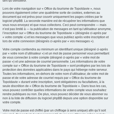
tant qu’utilisateur.
Lors de votre navigation sur « Office du tourisme de Topoldavie », nous
pouvons également créer une quatrième sorte de cookies, externes au
document qui est prévu pour couvrir uniquement les pages créées par le
logiciel phpBB. La seconde manière est de récupérer les informations que
vous nous envoyez et que nous collectons. Ceci peut correspondre — mais
n’est pas limité à — la publication de messages en tant qu’utilisateur anonyme,
l’inscription sur « Office du tourisme de Topoldavie » (désignée ci-après par
« votre compte ») et les messages que vous publiez après votre inscription et
lors de votre connexion (désignés ci-après par « vos messages »).
Votre compte contiendra au minimum un identifiant unique (désigné ci-après
par « votre nom d’utilisateur ») et un mot de passe personnel vous permettant
de vous connecter à votre compte (désigné ci-après par « votre mot de
passe ») et une adresse de courriel personnelle. Les informations de votre
compte sur « Office du tourisme de Topoldavie » sont protégées par les lois de
protection des données applicables dans le pays qui héberge notre serveur.
Toutes les informations, en-dehors de votre nom d’utilisateur, de votre mot de
passe et de votre adresse de courriel requis par « Office du tourisme de
Topoldavie » durant votre inscription, sont obligatoires ou facultatives, à la
seule discrétion de « Office du tourisme de Topoldavie ». Dans tous les cas,
vous pouvez contrôler quelles informations de votre compte vous souhaitez
rendre publiques ou non. De plus, vous pouvez décider de vous abonner ou
non à la liste de diffusion du logiciel phpBB depuis une option disponible sur
votre compte.
Votre mot de passe est chiffré (par un chiffrage à sens unique) afin qu’il soit