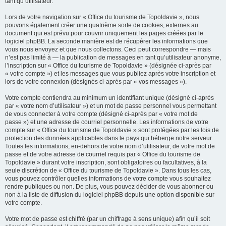
tant qu’utilisateur.
Lors de votre navigation sur « Office du tourisme de Topoldavie », nous
pouvons également créer une quatrième sorte de cookies, externes au
document qui est prévu pour couvrir uniquement les pages créées par le
logiciel phpBB. La seconde manière est de récupérer les informations que
vous nous envoyez et que nous collectons. Ceci peut correspondre — mais
n’est pas limité à — la publication de messages en tant qu’utilisateur anonyme,
l’inscription sur « Office du tourisme de Topoldavie » (désignée ci-après par
« votre compte ») et les messages que vous publiez après votre inscription et
lors de votre connexion (désignés ci-après par « vos messages »).
Votre compte contiendra au minimum un identifiant unique (désigné ci-après
par « votre nom d’utilisateur ») et un mot de passe personnel vous permettant
de vous connecter à votre compte (désigné ci-après par « votre mot de
passe ») et une adresse de courriel personnelle. Les informations de votre
compte sur « Office du tourisme de Topoldavie » sont protégées par les lois de
protection des données applicables dans le pays qui héberge notre serveur.
Toutes les informations, en-dehors de votre nom d’utilisateur, de votre mot de
passe et de votre adresse de courriel requis par « Office du tourisme de
Topoldavie » durant votre inscription, sont obligatoires ou facultatives, à la
seule discrétion de « Office du tourisme de Topoldavie ». Dans tous les cas,
vous pouvez contrôler quelles informations de votre compte vous souhaitez
rendre publiques ou non. De plus, vous pouvez décider de vous abonner ou
non à la liste de diffusion du logiciel phpBB depuis une option disponible sur
votre compte.
Votre mot de passe est chiffré (par un chiffrage à sens unique) afin qu’il soit