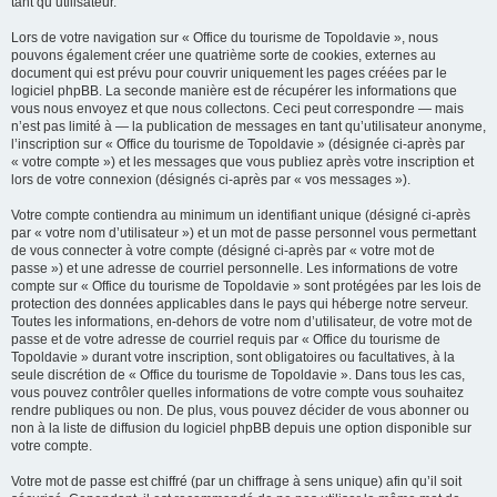
tant qu’utilisateur.
Lors de votre navigation sur « Office du tourisme de Topoldavie », nous
pouvons également créer une quatrième sorte de cookies, externes au
document qui est prévu pour couvrir uniquement les pages créées par le
logiciel phpBB. La seconde manière est de récupérer les informations que
vous nous envoyez et que nous collectons. Ceci peut correspondre — mais
n’est pas limité à — la publication de messages en tant qu’utilisateur anonyme,
l’inscription sur « Office du tourisme de Topoldavie » (désignée ci-après par
« votre compte ») et les messages que vous publiez après votre inscription et
lors de votre connexion (désignés ci-après par « vos messages »).
Votre compte contiendra au minimum un identifiant unique (désigné ci-après
par « votre nom d’utilisateur ») et un mot de passe personnel vous permettant
de vous connecter à votre compte (désigné ci-après par « votre mot de
passe ») et une adresse de courriel personnelle. Les informations de votre
compte sur « Office du tourisme de Topoldavie » sont protégées par les lois de
protection des données applicables dans le pays qui héberge notre serveur.
Toutes les informations, en-dehors de votre nom d’utilisateur, de votre mot de
passe et de votre adresse de courriel requis par « Office du tourisme de
Topoldavie » durant votre inscription, sont obligatoires ou facultatives, à la
seule discrétion de « Office du tourisme de Topoldavie ». Dans tous les cas,
vous pouvez contrôler quelles informations de votre compte vous souhaitez
rendre publiques ou non. De plus, vous pouvez décider de vous abonner ou
non à la liste de diffusion du logiciel phpBB depuis une option disponible sur
votre compte.
Votre mot de passe est chiffré (par un chiffrage à sens unique) afin qu’il soit