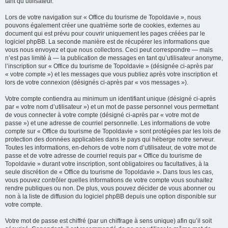
tant qu’utilisateur.
Lors de votre navigation sur « Office du tourisme de Topoldavie », nous
pouvons également créer une quatrième sorte de cookies, externes au
document qui est prévu pour couvrir uniquement les pages créées par le
logiciel phpBB. La seconde manière est de récupérer les informations que
vous nous envoyez et que nous collectons. Ceci peut correspondre — mais
n’est pas limité à — la publication de messages en tant qu’utilisateur anonyme,
l’inscription sur « Office du tourisme de Topoldavie » (désignée ci-après par
« votre compte ») et les messages que vous publiez après votre inscription et
lors de votre connexion (désignés ci-après par « vos messages »).
Votre compte contiendra au minimum un identifiant unique (désigné ci-après
par « votre nom d’utilisateur ») et un mot de passe personnel vous permettant
de vous connecter à votre compte (désigné ci-après par « votre mot de
passe ») et une adresse de courriel personnelle. Les informations de votre
compte sur « Office du tourisme de Topoldavie » sont protégées par les lois de
protection des données applicables dans le pays qui héberge notre serveur.
Toutes les informations, en-dehors de votre nom d’utilisateur, de votre mot de
passe et de votre adresse de courriel requis par « Office du tourisme de
Topoldavie » durant votre inscription, sont obligatoires ou facultatives, à la
seule discrétion de « Office du tourisme de Topoldavie ». Dans tous les cas,
vous pouvez contrôler quelles informations de votre compte vous souhaitez
rendre publiques ou non. De plus, vous pouvez décider de vous abonner ou
non à la liste de diffusion du logiciel phpBB depuis une option disponible sur
votre compte.
Votre mot de passe est chiffré (par un chiffrage à sens unique) afin qu’il soit