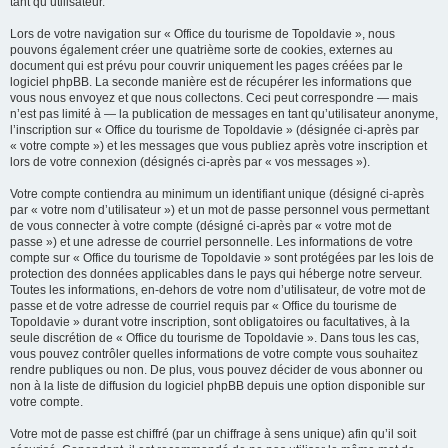
tant qu’utilisateur.
Lors de votre navigation sur « Office du tourisme de Topoldavie », nous
pouvons également créer une quatrième sorte de cookies, externes au
document qui est prévu pour couvrir uniquement les pages créées par le
logiciel phpBB. La seconde manière est de récupérer les informations que
vous nous envoyez et que nous collectons. Ceci peut correspondre — mais
n’est pas limité à — la publication de messages en tant qu’utilisateur anonyme,
l’inscription sur « Office du tourisme de Topoldavie » (désignée ci-après par
« votre compte ») et les messages que vous publiez après votre inscription et
lors de votre connexion (désignés ci-après par « vos messages »).
Votre compte contiendra au minimum un identifiant unique (désigné ci-après
par « votre nom d’utilisateur ») et un mot de passe personnel vous permettant
de vous connecter à votre compte (désigné ci-après par « votre mot de
passe ») et une adresse de courriel personnelle. Les informations de votre
compte sur « Office du tourisme de Topoldavie » sont protégées par les lois de
protection des données applicables dans le pays qui héberge notre serveur.
Toutes les informations, en-dehors de votre nom d’utilisateur, de votre mot de
passe et de votre adresse de courriel requis par « Office du tourisme de
Topoldavie » durant votre inscription, sont obligatoires ou facultatives, à la
seule discrétion de « Office du tourisme de Topoldavie ». Dans tous les cas,
vous pouvez contrôler quelles informations de votre compte vous souhaitez
rendre publiques ou non. De plus, vous pouvez décider de vous abonner ou
non à la liste de diffusion du logiciel phpBB depuis une option disponible sur
votre compte.
Votre mot de passe est chiffré (par un chiffrage à sens unique) afin qu’il soit