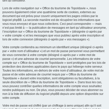
tant qu’utilisateur.
Lors de votre navigation sur « Office du tourisme de Topoldavie », nous
pouvons également créer une quatrième sorte de cookies, externes au
document qui est prévu pour couvrir uniquement les pages créées par le
logiciel phpBB. La seconde manière est de récupérer les informations que
vous nous envoyez et que nous collectons. Ceci peut correspondre — mais
n’est pas limité à — la publication de messages en tant qu’utilisateur anonyme,
l’inscription sur « Office du tourisme de Topoldavie » (désignée ci-après par
« votre compte ») et les messages que vous publiez après votre inscription et
lors de votre connexion (désignés ci-après par « vos messages »).
Votre compte contiendra au minimum un identifiant unique (désigné ci-après
par « votre nom d’utilisateur ») et un mot de passe personnel vous permettant
de vous connecter à votre compte (désigné ci-après par « votre mot de
passe ») et une adresse de courriel personnelle. Les informations de votre
compte sur « Office du tourisme de Topoldavie » sont protégées par les lois de
protection des données applicables dans le pays qui héberge notre serveur.
Toutes les informations, en-dehors de votre nom d’utilisateur, de votre mot de
passe et de votre adresse de courriel requis par « Office du tourisme de
Topoldavie » durant votre inscription, sont obligatoires ou facultatives, à la
seule discrétion de « Office du tourisme de Topoldavie ». Dans tous les cas,
vous pouvez contrôler quelles informations de votre compte vous souhaitez
rendre publiques ou non. De plus, vous pouvez décider de vous abonner ou
non à la liste de diffusion du logiciel phpBB depuis une option disponible sur
votre compte.
Votre mot de passe est chiffré (par un chiffrage à sens unique) afin qu’il soit