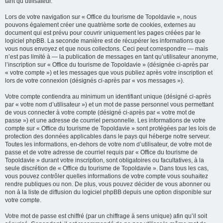
tant qu’utilisateur.
Lors de votre navigation sur « Office du tourisme de Topoldavie », nous
pouvons également créer une quatrième sorte de cookies, externes au
document qui est prévu pour couvrir uniquement les pages créées par le
logiciel phpBB. La seconde manière est de récupérer les informations que
vous nous envoyez et que nous collectons. Ceci peut correspondre — mais
n’est pas limité à — la publication de messages en tant qu’utilisateur anonyme,
l’inscription sur « Office du tourisme de Topoldavie » (désignée ci-après par
« votre compte ») et les messages que vous publiez après votre inscription et
lors de votre connexion (désignés ci-après par « vos messages »).
Votre compte contiendra au minimum un identifiant unique (désigné ci-après
par « votre nom d’utilisateur ») et un mot de passe personnel vous permettant
de vous connecter à votre compte (désigné ci-après par « votre mot de
passe ») et une adresse de courriel personnelle. Les informations de votre
compte sur « Office du tourisme de Topoldavie » sont protégées par les lois de
protection des données applicables dans le pays qui héberge notre serveur.
Toutes les informations, en-dehors de votre nom d’utilisateur, de votre mot de
passe et de votre adresse de courriel requis par « Office du tourisme de
Topoldavie » durant votre inscription, sont obligatoires ou facultatives, à la
seule discrétion de « Office du tourisme de Topoldavie ». Dans tous les cas,
vous pouvez contrôler quelles informations de votre compte vous souhaitez
rendre publiques ou non. De plus, vous pouvez décider de vous abonner ou
non à la liste de diffusion du logiciel phpBB depuis une option disponible sur
votre compte.
Votre mot de passe est chiffré (par un chiffrage à sens unique) afin qu’il soit