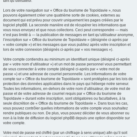
tant qu’utilisateur.
Lors de votre navigation sur « Office du tourisme de Topoldavie », nous
pouvons également créer une quatrième sorte de cookies, externes au
document qui est prévu pour couvrir uniquement les pages créées par le
logiciel phpBB. La seconde manière est de récupérer les informations que
vous nous envoyez et que nous collectons. Ceci peut correspondre — mais
n’est pas limité à — la publication de messages en tant qu’utilisateur anonyme,
l’inscription sur « Office du tourisme de Topoldavie » (désignée ci-après par
« votre compte ») et les messages que vous publiez après votre inscription et
lors de votre connexion (désignés ci-après par « vos messages »).
Votre compte contiendra au minimum un identifiant unique (désigné ci-après
par « votre nom d’utilisateur ») et un mot de passe personnel vous permettant
de vous connecter à votre compte (désigné ci-après par « votre mot de
passe ») et une adresse de courriel personnelle. Les informations de votre
compte sur « Office du tourisme de Topoldavie » sont protégées par les lois de
protection des données applicables dans le pays qui héberge notre serveur.
Toutes les informations, en-dehors de votre nom d’utilisateur, de votre mot de
passe et de votre adresse de courriel requis par « Office du tourisme de
Topoldavie » durant votre inscription, sont obligatoires ou facultatives, à la
seule discrétion de « Office du tourisme de Topoldavie ». Dans tous les cas,
vous pouvez contrôler quelles informations de votre compte vous souhaitez
rendre publiques ou non. De plus, vous pouvez décider de vous abonner ou
non à la liste de diffusion du logiciel phpBB depuis une option disponible sur
votre compte.
Votre mot de passe est chiffré (par un chiffrage à sens unique) afin qu’il soit