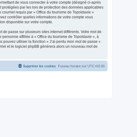
ermettant de vous connecter à votre compte (désigné ci-après
nt protégées par les lois de protection des données applicables
e courriel requis par « Office du tourisme de Topoldavie »
pouvez contrôler quelles informations de votre compte vous
ion disponible sur votre compte.
 de passe sur plusieurs sites internet différents. Votre mot de
personne affiliée à « Office du tourisme de Topoldavie », à
 pouvez utiliser la fonction « J’ai perdu mon mot de passe »
urriel et le logiciel phpBB générera alors un nouveau mot de
Supprimer les cookies
Fuseau horaire sur
UTC+02:00