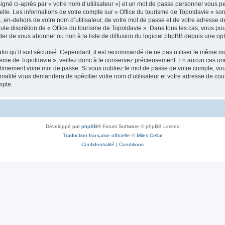
igné ci-après par « votre nom d’utilisateur ») et un mot de passe personnel vous p
elle. Les informations de votre compte sur « Office du tourisme de Topoldavie » so
, en-dehors de votre nom d’utilisateur, de votre mot de passe et de votre adresse d
a seule discrétion de « Office du tourisme de Topoldavie ». Dans tous les cas, vous 
r de vous abonner ou non à la liste de diffusion du logiciel phpBB depuis une opt
afin qu’il soit sécurisé. Cependant, il est recommandé de ne pas utiliser le même mot
isme de Topoldavie », veillez donc à le conservez précieusement. En aucun cas une 
timement votre mot de passe. Si vous oubliez le mot de passe de votre compte, vous
onnalité vous demandera de spécifier votre nom d’utilisateur et votre adresse de co
mpte.
Développé par
phpBB
® Forum Software © phpBB Limited
Traduction française officielle
©
Miles Cellar
Confidentialité
|
Conditions