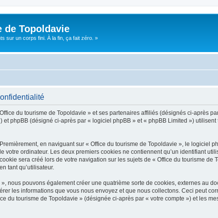
e de Topoldavie
sur un corps fini. À la fin, ça fait zéro. »
onfidentialité
Office du tourisme de Topoldavie » et ses partenaires affiliés (désignés ci-après par
 et phpBB (désigné ci-après par « logiciel phpBB » et « phpBB Limited ») utilisent t
 Premièrement, en naviguant sur « Office du tourisme de Topoldavie », le logiciel 
de votre ordinateur. Les deux premiers cookies ne contiennent qu’un identifiant util
okie sera créé lors de votre navigation sur les sujets de « Office du tourisme de To
n tant qu’utilisateur.
ie », nous pouvons également créer une quatrième sorte de cookies, externes au d
érer les informations que vous nous envoyez et que nous collectons. Ceci peut cor
fice du tourisme de Topoldavie » (désignée ci-après par « votre compte ») et les mes