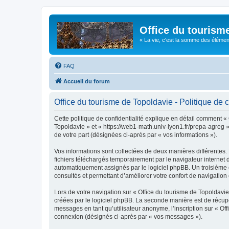
Office du tourism
« La vie, c'est la somme des éléments 
FAQ
Accueil du forum
Office du tourisme de Topoldavie - Politique de c
Cette politique de confidentialité explique en détail comment « 
Topoldavie » et « https://web1-math.univ-lyon1.fr/prepa-agreg »)
de votre part (désignées ci-après par « vos informations »).
Vos informations sont collectées de deux manières différentes.
fichiers téléchargés temporairement par le navigateur internet 
automatiquement assignés par le logiciel phpBB. Un troisième co
consultés et permettant d’améliorer votre confort de navigation e
Lors de votre navigation sur « Office du tourisme de Topoldav
créées par le logiciel phpBB. La seconde manière est de récup
messages en tant qu’utilisateur anonyme, l’inscription sur « Of
connexion (désignés ci-après par « vos messages »).