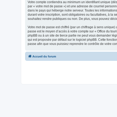
Votre compte contiendra au minimum un identifiant unique (dés
par « votre mot de passe ») et une adresse de courriel personn
dans le pays qui héberge notre serveur. Toutes les informations
durant votre inscription, sont obligatoires ou facultatives, à l
souhaitez rendre publiques ou non. De plus, vous pouvez décide
Votre mot de passe est chiffré (par un chiffrage à sens unique) 
passe est le moyen d’accès à votre compte sur « Office du tour
phpBB ou à un site de tierce partie ne peut vous demander légi
qui est proposée par défaut sur le logiciel phpBB. Cette foncti
passe afin que vous puissiez reprendre le contrôle de votre co
Accueil du forum