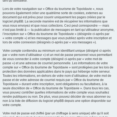
tant qu’utilisateur.
Lors de votre navigation sur « Office du tourisme de Topoldavie », nous
pouvons également créer une quatrième sorte de cookies, externes au
document qui est prévu pour couvrir uniquement les pages créées par le
logiciel phpBB. La seconde manière est de récupérer les informations que
vous nous envoyez et que nous collectons. Ceci peut correspondre — mais
n’est pas limité à — la publication de messages en tant qu’utilisateur anonyme,
l’inscription sur « Office du tourisme de Topoldavie » (désignée ci-après par
« votre compte ») et les messages que vous publiez après votre inscription et
lors de votre connexion (désignés ci-après par « vos messages »).
Votre compte contiendra au minimum un identifiant unique (désigné ci-après
par « votre nom d’utilisateur ») et un mot de passe personnel vous permettant
de vous connecter à votre compte (désigné ci-après par « votre mot de
passe ») et une adresse de courriel personnelle. Les informations de votre
compte sur « Office du tourisme de Topoldavie » sont protégées par les lois de
protection des données applicables dans le pays qui héberge notre serveur.
Toutes les informations, en-dehors de votre nom d’utilisateur, de votre mot de
passe et de votre adresse de courriel requis par « Office du tourisme de
Topoldavie » durant votre inscription, sont obligatoires ou facultatives, à la
seule discrétion de « Office du tourisme de Topoldavie ». Dans tous les cas,
vous pouvez contrôler quelles informations de votre compte vous souhaitez
rendre publiques ou non. De plus, vous pouvez décider de vous abonner ou
non à la liste de diffusion du logiciel phpBB depuis une option disponible sur
votre compte.
Votre mot de passe est chiffré (par un chiffrage à sens unique) afin qu’il soit