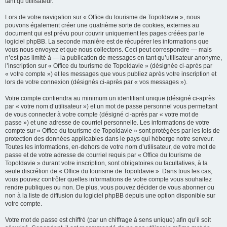
tant qu’utilisateur.
Lors de votre navigation sur « Office du tourisme de Topoldavie », nous
pouvons également créer une quatrième sorte de cookies, externes au
document qui est prévu pour couvrir uniquement les pages créées par le
logiciel phpBB. La seconde manière est de récupérer les informations que
vous nous envoyez et que nous collectons. Ceci peut correspondre — mais
n’est pas limité à — la publication de messages en tant qu’utilisateur anonyme,
l’inscription sur « Office du tourisme de Topoldavie » (désignée ci-après par
« votre compte ») et les messages que vous publiez après votre inscription et
lors de votre connexion (désignés ci-après par « vos messages »).
Votre compte contiendra au minimum un identifiant unique (désigné ci-après
par « votre nom d’utilisateur ») et un mot de passe personnel vous permettant
de vous connecter à votre compte (désigné ci-après par « votre mot de
passe ») et une adresse de courriel personnelle. Les informations de votre
compte sur « Office du tourisme de Topoldavie » sont protégées par les lois de
protection des données applicables dans le pays qui héberge notre serveur.
Toutes les informations, en-dehors de votre nom d’utilisateur, de votre mot de
passe et de votre adresse de courriel requis par « Office du tourisme de
Topoldavie » durant votre inscription, sont obligatoires ou facultatives, à la
seule discrétion de « Office du tourisme de Topoldavie ». Dans tous les cas,
vous pouvez contrôler quelles informations de votre compte vous souhaitez
rendre publiques ou non. De plus, vous pouvez décider de vous abonner ou
non à la liste de diffusion du logiciel phpBB depuis une option disponible sur
votre compte.
Votre mot de passe est chiffré (par un chiffrage à sens unique) afin qu’il soit