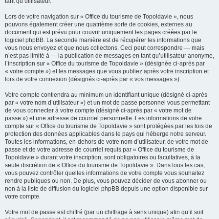
tant qu’utilisateur.
Lors de votre navigation sur « Office du tourisme de Topoldavie », nous
pouvons également créer une quatrième sorte de cookies, externes au
document qui est prévu pour couvrir uniquement les pages créées par le
logiciel phpBB. La seconde manière est de récupérer les informations que
vous nous envoyez et que nous collectons. Ceci peut correspondre — mais
n’est pas limité à — la publication de messages en tant qu’utilisateur anonyme,
l’inscription sur « Office du tourisme de Topoldavie » (désignée ci-après par
« votre compte ») et les messages que vous publiez après votre inscription et
lors de votre connexion (désignés ci-après par « vos messages »).
Votre compte contiendra au minimum un identifiant unique (désigné ci-après
par « votre nom d’utilisateur ») et un mot de passe personnel vous permettant
de vous connecter à votre compte (désigné ci-après par « votre mot de
passe ») et une adresse de courriel personnelle. Les informations de votre
compte sur « Office du tourisme de Topoldavie » sont protégées par les lois de
protection des données applicables dans le pays qui héberge notre serveur.
Toutes les informations, en-dehors de votre nom d’utilisateur, de votre mot de
passe et de votre adresse de courriel requis par « Office du tourisme de
Topoldavie » durant votre inscription, sont obligatoires ou facultatives, à la
seule discrétion de « Office du tourisme de Topoldavie ». Dans tous les cas,
vous pouvez contrôler quelles informations de votre compte vous souhaitez
rendre publiques ou non. De plus, vous pouvez décider de vous abonner ou
non à la liste de diffusion du logiciel phpBB depuis une option disponible sur
votre compte.
Votre mot de passe est chiffré (par un chiffrage à sens unique) afin qu’il soit